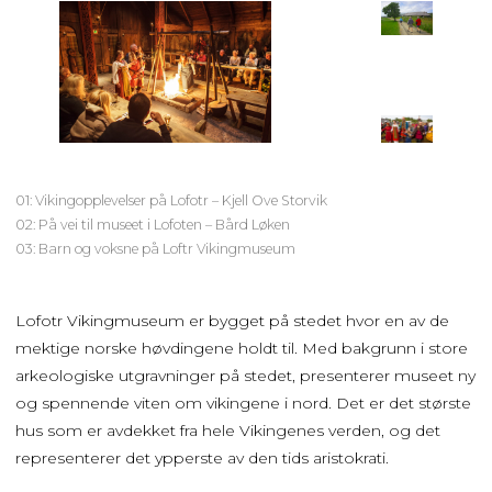
01: Vikingopplevelser på Lofotr – Kjell Ove Storvik
02: På vei til museet i Lofoten – Bård Løken
03: Barn og voksne på Loftr Vikingmuseum
Lofotr Vikingmuseum er bygget på stedet hvor en av de
mektige norske høvdingene holdt til. Med bakgrunn i store
arkeologiske utgravninger på stedet, presenterer museet ny
og spennende viten om vikingene i nord. Det er det største
hus som er avdekket fra hele Vikingenes verden, og det
representerer det ypperste av den tids aristokrati.