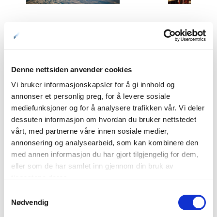
01: Lofotr Vikingmuseum kan også besøkes om vinteren – Kjell Ove
Storvik
02: Sommeren er en ypperlig årstid for å besøke Lofotr Vikingmuseum –
Terje Rakke
Denne nettsiden anvender cookies
03: Ta del i vikingenes historie – Kjell Ove Storvik
Vi bruker informasjonskapsler for å gi innhold og
annonser et personlig preg, for å levere sosiale
Vikingfestival
mediefunksjoner og for å analysere trafikken vår. Vi deler
dessuten informasjon om hvordan du bruker nettstedet
Har du lurt på hvordan det ville være å vandre rundt blant
vårt, med partnerne våre innen sosiale medier,
vikingene på Borg for over 1000 år siden? Lyden av menn
annonsering og analysearbeid, som kan kombinere den
som gjorde våpen og skip klar til ferd sørover, lukten av mat
med annen informasjon du har gjort tilgjengelig for dem,
og toner fra skalden som lager en ny sang til høvdingens
eller som de har samlet inn gjennom din bruk av
ære. Bli med på Vikingfestival i august hvert år. Her kan du
tjenestene deres.
gå på markedsplassen som har mange spennende
Samtykkevalg
salgsboder, bli med på bueskytterkonkurranse, rotur med
Nødvendig
Vargfotr, se gjøgling, nyte sang og musikk, høre spennende