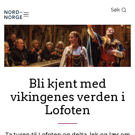
Søk
Nord-
Norge
Bli kjent med
vikingenes verden i
Lofoten
Ta turen til Lofoten og delta, lek og lær om