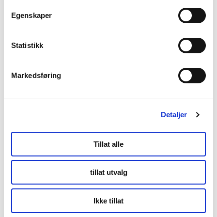
foredrag m.m.
Egenskaper
Statistikk
Markedsføring
Legg turen innom Lofotr
Vikingmuseum
Detaljer
For åpningstider og annen informasjon gå videre
Tillat alle
Gå videre
tillat utvalg
Ikke tillat
Skrevet av Marie Nystad