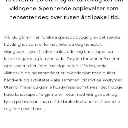
vikingene. Spennende opplevelser som
hensetter deg over tusen år tilbake i tid.
Når du går inn i en fullskala gjenoppbygging av det største
høvdinghus som er funnet, føler du deg hensatt til
vikingtiden. Lyset flakker fra ildsteder og tranlamper, du
lukter tretjære og lammesodd. Røyken forsvinner 9 meter
opp under taket i den mektige hallen. Gården, smia,
vikingskip og naustområdet er levendegjort med guider,
håndverk og aktiviteter – alle sammen i tidsriktige kostymer.
Utenfor finner du gamle husdyrraser som trives i det frodige
kulturlandskapet. Ta gjerne en rotur med vikingskipet, og
kjenn på hvordan man måtte bruke kreftene for å komme
seg frem over havet.