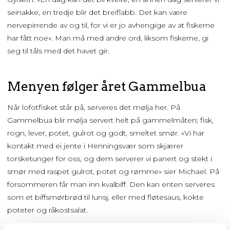
seinakke, en tredje blir det breiflabb. Det kan være
nervepirrende av og til, for vi er jo avhengige av at fiskerne
har fått noe». Man må med andre ord, liksom fiskerne, gi
seg til tåls med det havet gir.
Menyen følger året Gammelbua
Når lofotfisket står på, serveres det mølja her. På
Gammelbua blir mølja servert helt på gammelmåten; fisk,
rogn, lever, potet, gulrot og godt, smeltet smør. «Vi har
kontakt med ei jente i Henningsvær som skjærer
torsketunger for oss, og dem serverer vi panert og stekt i
smør med raspet gulrot, potet og rømme» sier Michael. På
forsommeren får man inn kvalbiff. Den kan enten serveres
som et biffsmørbrød til lunsj, eller med fløtesaus, kokte
poteter og råkostsalat.