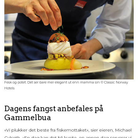
Fesk og potet. Det ser bare mer elegant ut enn mamma sin © Classic Norway
Hotels
Dagens fangst anbefales på
Gammelbua
«Vi plukker det beste fra fiskemottaket», sier eieren, Michael
Gylseth. «En dag kan det bli kveite, en annen dag serverer vi