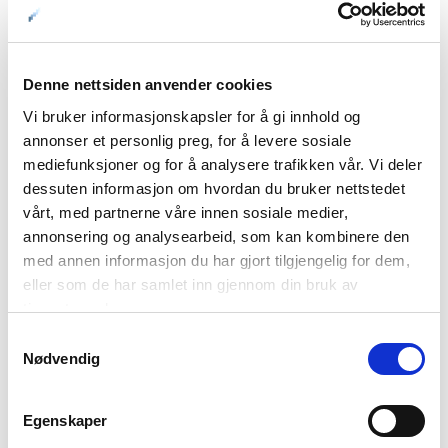
Denne nettsiden anvender cookies
Vi bruker informasjonskapsler for å gi innhold og
annonser et personlig preg, for å levere sosiale
01: Gammelbua. Det er jo ei gammel bu © Knut Hansvold
mediefunksjoner og for å analysere trafikken vår. Vi deler
02: Det blir jo fort mye torsk i Lofoten, da…© Knut Hansvold
dessuten informasjon om hvordan du bruker nettstedet
vårt, med partnerne våre innen sosiale medier,
annonsering og analysearbeid, som kan kombinere den
Italiensk inspirasjon har blitt tatt
med annen informasjon du har gjort tilgjengelig for dem,
hjem
eller som de har samlet inn gjennom din bruk av
tjenestene deres.
Det meste av tørrfisken som henger på hjeller over hele
Samtykkevalg
øyriket blir eksportert til Italia, hvor stoccafisso norvegese
Nødvendig
har lange tradisjoner. Nå er jo tørrfisken blitt en beskyttet
merkevare på linje med gorgonzolaen og champagnen.
Egenskaper
Noen oppskrifter har også de senere årene funnet veien
tilbake til Lofoten, blant annet tørrfisksalat og tørrfiskrisotto