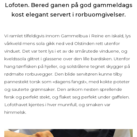
Lofoten. Bered ganen på god gammeldags
kost elegant servert i rorbuomgivelser.
Vi ramlet tilfeldigvis innom Gammelbua i Reine en iskald, lys
vårkveld mens sola gikk ned ved Olstinden rett utenfor
vinduet. Det var tent lys i et av de smårutede vinduene, og
kveldssola glitret i glassene over den lille bardisken. Utenfor
hang tørrfisken på hjeller, og solstrålene tegnet skygger på
rødmalte rorbuvegger. Den blide servitøren kunne tilby
pannestekt torsk som «dagens fangst», med kokte poteter
og sauterte grønnsaker. Den ankom nesten sprellende
fersk og perfekt stekt, og flaket seg perfekt under gaffelen.
Lofothavet kjentes i hver munnfull, og smaken var
himmelsk.