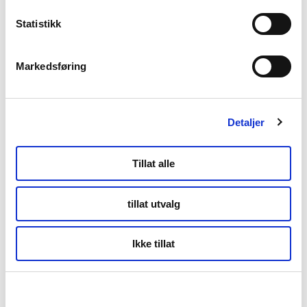
på Gammelbua. Grillet tørrfisk er en mer moderne
Statistikk
nyskapning som mange sommerturister liker, og det velges
helst av kvaliteten regina rossa, rød dronning.
Markedsføring
Gammeldags hverdagsmat blir til
fin spise
Detaljer
Boknafesken, denne halvtørre tørrfiskvarianten som gjerne
tørkes hjemme på verandaen nordpå, er en favoritt som
Tillat alle
spises hele året. Også her velger Gammelbua den
tradisjonelle varianten, med boknafesk, grønn erterstuing,
tillat utvalg
bacon og poteter. Til dessert serveres gammeldagse
favoritter som søtgrøt, en dessertvariant av
Ikke tillat
risengrynsgrøten, moltekrem med krumkake eller Norges
nasjonalkake, den berømte kvæfjordkaka.