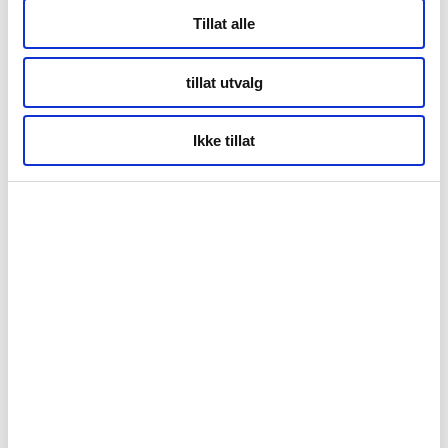
Tillat alle
Gå videre
tillat utvalg
Ikke tillat
Skrevet av Knut Hansvold
april 24, 2020
Sist oppdatert september 1, 2025
Aktiviteter
Attraksjoner
Fjellturer
Midnattssol
Naturlige høydepunkt
Nordkapp
Vandring
Nordkapp
Høst
Sommer
Samisk