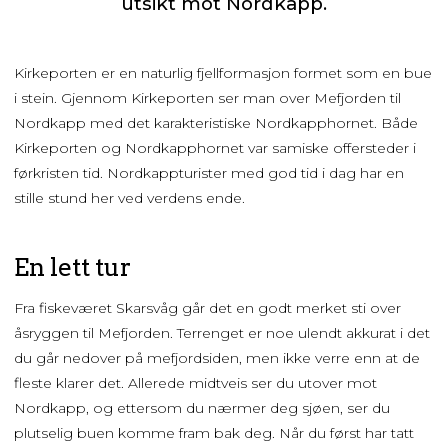
utsikt mot Nordkapp.
Kirkeporten er en naturlig fjellformasjon formet som en bue
i stein. Gjennom Kirkeporten ser man over Mefjorden til
Nordkapp med det karakteristiske Nordkapphornet. Både
Kirkeporten og Nordkapphornet var samiske offersteder i
førkristen tid. Nordkappturister med god tid i dag har en
stille stund her ved verdens ende.
En lett tur
Fra fiskeværet Skarsvåg går det en godt merket sti over
åsryggen til Mefjorden. Terrenget er noe ulendt akkurat i det
du går nedover på mefjordsiden, men ikke verre enn at de
fleste klarer det. Allerede midtveis ser du utover mot
Nordkapp, og ettersom du nærmer deg sjøen, ser du
plutselig buen komme fram bak deg. Når du først har tatt