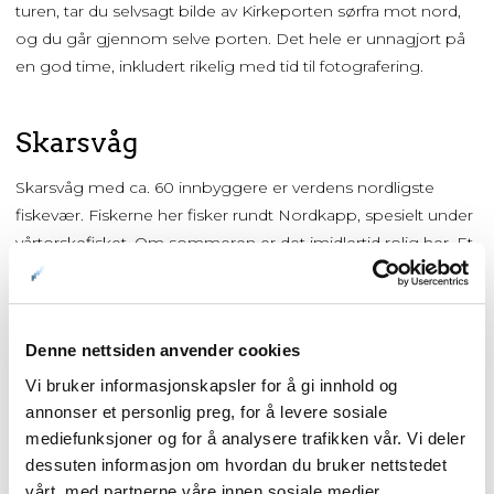
turen, tar du selvsagt bilde av Kirkeporten sørfra mot nord,
og du går gjennom selve porten. Det hele er unnagjort på
en god time, inkludert rikelig med tid til fotografering.
Skarsvåg
Skarsvåg med ca. 60 innbyggere er verdens nordligste
fiskevær. Fiskerne her fisker rundt Nordkapp, spesielt under
vårtorskefisket. Om sommeren er det imidlertid rolig her. Et
naturlig stopp er Julehuset, hvor juletreet er pyntet året
rundt.
Denne nettsiden anvender cookies
Vi bruker informasjonskapsler for å gi innhold og
annonser et personlig preg, for å levere sosiale
mediefunksjoner og for å analysere trafikken vår. Vi deler
dessuten informasjon om hvordan du bruker nettstedet
vårt, med partnerne våre innen sosiale medier,