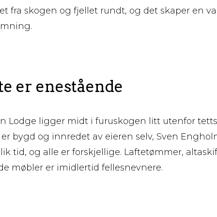
t fra skogen og fjellet rundt, og det skaper en v
emning.
te er enestående
Lodge ligger midt i furuskogen litt utenfor tetts
r er bygd og innredet av eieren selv, Sven Enghol
ik tid, og alle er forskjellige. Laftetømmer, altask
møbler er imidlertid fellesnevnere.