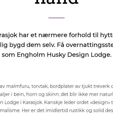
asjok har et nærmere forhold til hytt
lig bygd dem selv. Få overnattingsste
som Engholm Husky Design Lodge.
av malmfuru, torvtak, bordplater av tjukt treverk 
jer i bein, horn og skinn; det blir ikke mer natu
 Lodge i Karasjok. Kanskje leder ordet «design»
imalisme. Her er det imidlertid rustikk og solid d