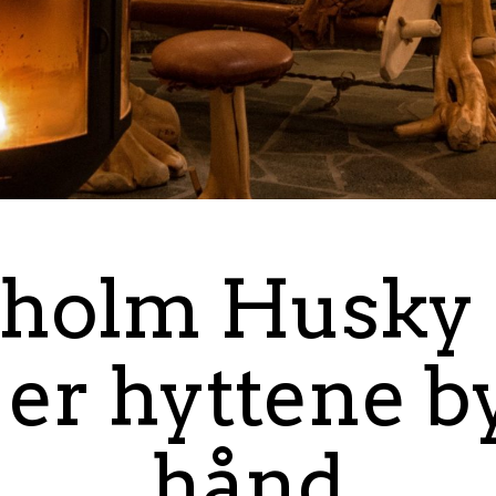
gholm Husky 
er hyttene b
hånd