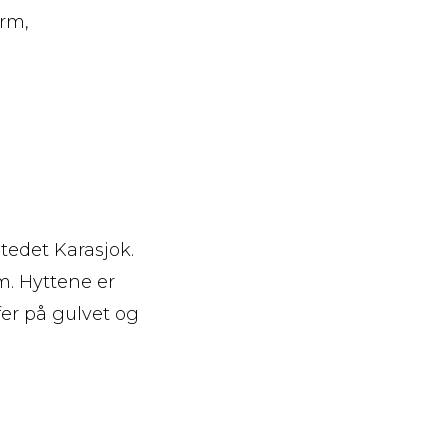
arm,
tedet Karasjok.
m. Hyttene er
ifer på gulvet og