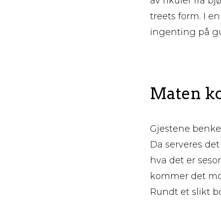
av rikuler fra 
treets form. I e
ingenting på gul
Maten k
Gjestene benke
Da serveres det 
hva det er seso
kommer det molte
Rundt et slikt 