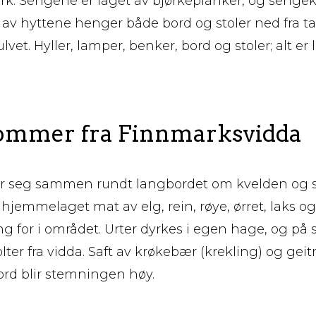
bjørk. Sengene er laget av bjørkeplanker, og senge
n av hyttene henger både bord og stoler ned fra tak
vet. Hyller, lamper, benker, bord og stoler; alt er 
ommer fra Finnmarksvidda
r seg sammen rundt langbordet om kvelden og s
hjemmelaget mat av elg, rein, røye, ørret, laks og s
ng for i området. Urter dyrkes i egen hage, og p
r fra vidda. Saft av krøkebær (krekling) og geitr
bord blir stemningen høy.