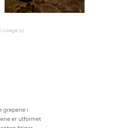
n Lodge (c)
e grepene i
kene er utformet