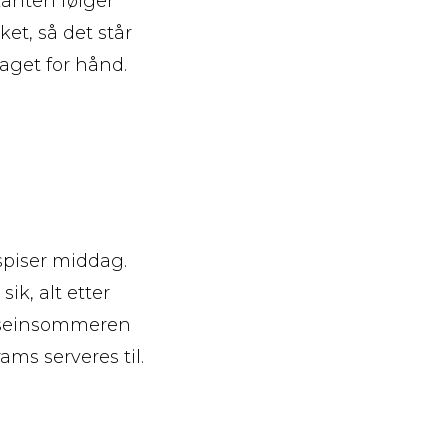
kanten følger
et, så det står
laget for hånd.
piser middag.
ik, alt etter
å seinsommeren
ams serveres til.