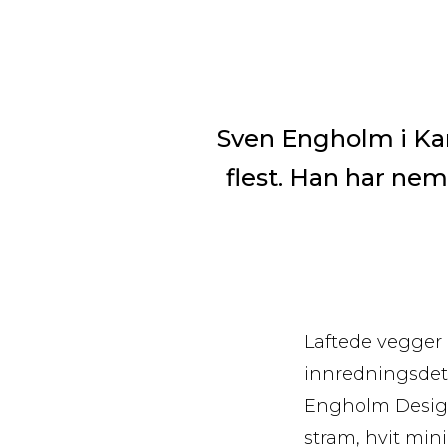
Sven Engholm i Kar
flest. Han har nem
Laftede vegger 
innredningsdetal
Engholm Design
stram, hvit min