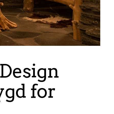
Design
ygd for