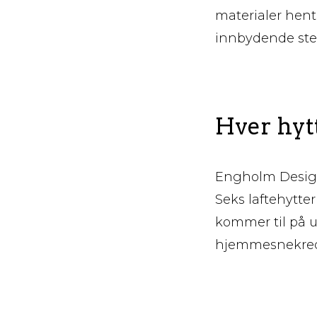
materialer hente
innbydende st
Hver hyt
Engholm Design 
Seks laftehytte
kommer til på ul
hjemmesnekrede 