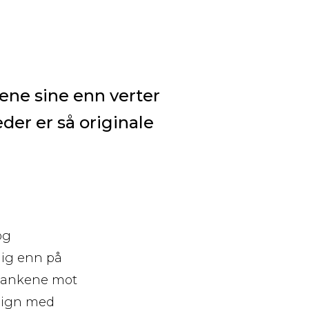
ene sine enn verter
der er så originale
og
rlig enn på
 tankene mot
esign med