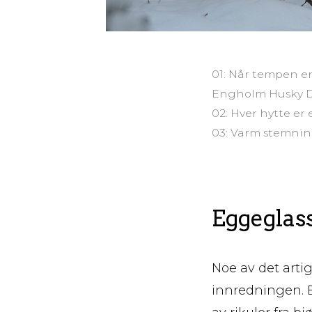
01: Når tempen e
Engholm Husky 
02: Hver hytte e
03: Varm stemnin
Eggeglass
Noe av det arti
innredningen. E