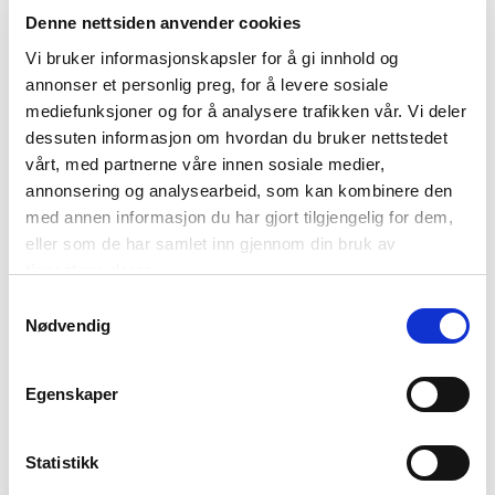
Denne nettsiden anvender cookies
Vi bruker informasjonskapsler for å gi innhold og
annonser et personlig preg, for å levere sosiale
01: Et system av tunnellene © Knut Hansvold
mediefunksjoner og for å analysere trafikken vår. Vi deler
02: Opp mot den tapre sovjetiske soldat © Knut Hansvold
dessuten informasjon om hvordan du bruker nettstedet
03: Inngangen til Andersgrotta i Kirkenes er ikke så lett å få øye på ©
vårt, med partnerne våre innen sosiale medier,
Knut Hansvold
annonsering og analysearbeid, som kan kombinere den
04: Utsikt over Kirkenes © Jørn Tomter
med annen informasjon du har gjort tilgjengelig for dem,
eller som de har samlet inn gjennom din bruk av
tjenestene deres.
Her var det plass for 2500
mennesker
Samtykkevalg
Nødvendig
Grotta ligger midt i bebyggelsen i Kirkenes, et par gater bak
torget. Når flyalarmen gikk, sprang folk det de kunne inn i
Egenskaper
grotta. Her var det plass for 2500 mennesker. Det var ikke
luft for alle veldig lenge. Om det kom tre angrep på natta
Statistikk
måtte man springe tre ganger til bomberommet, man
kunne ikke bli der hele natta.