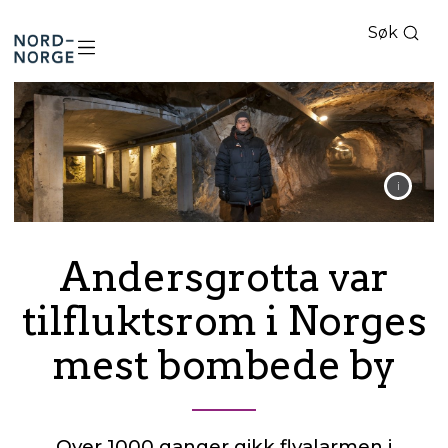
Søk
Nord-
Norge
Andersgrotta var
tilfluktsrom i Norges
mest bombede by
Over 1000 ganger gikk flyalarmen i