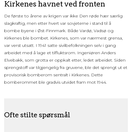
Kirkenes havnet ved fronten
De første to årene av krigen var ikke Den røde hær særlig
slagkraftig, men etter hvert var sovjeterne i stand til å
bombe byene i Øst-Finnmark. Både Vardø, Vadsø og
Kirkenes ble bombet. Kirkenes, som var nærmest grensa,
var verst utsatt. I 1941 satte sivilbefolkningen selv i gang
arbeidet med å lage et tilfluktsrom. Ingeniøren Anders
Elvebakk, som grotta er oppkalt etter, ledet arbeidet. Siden
sprengstoff var tilgjengelig fra gruvene, ble det sprengt ut et
provisorisk bomberom sentralt i Kirkenes. Dette
bomberommet ble gradvis utvidet fram mot 1944.
Ofte stilte spørsmål