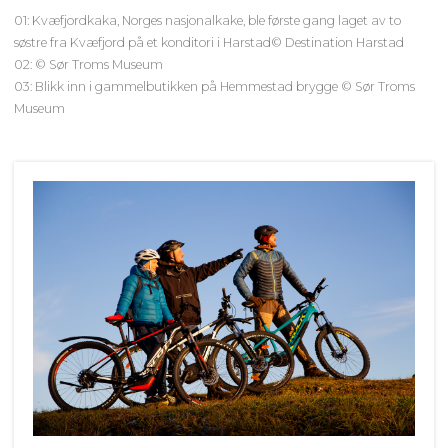
01: Kvæfjordkaka, Norges nasjonalkake, ble første gang laget av to
søstre fra Kvæfjord på et konditori i Harstad© Destination Harstad
02: © Sør Troms Museum
03: Blikk inn i gammelbutikken på Hemmestad brygge © Sør Troms
Museum