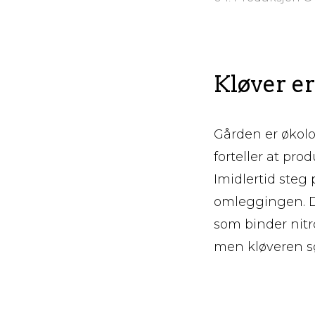
Kløver er
Gården er økolo
forteller at pr
Imidlertid steg 
omleggingen. De
som binder nitro
men kløveren sø