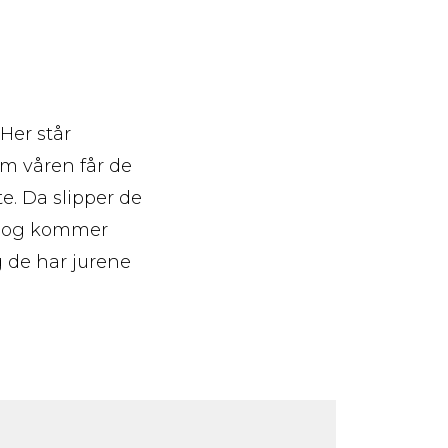
 Her står
Om våren får de
e. Da slipper de
n og kommer
g de har jurene