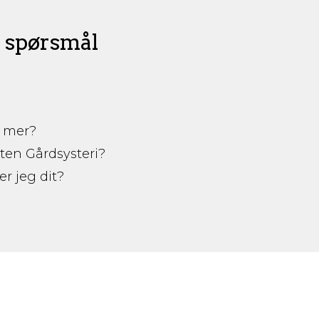
e spørsmål
e mer?
oten Gårdsysteri?
 jeg dit?