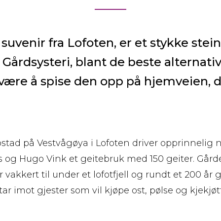
uvenir fra Lofoten, er et stykke stein
 Gårdsysteri, blant de beste alternat
 være å spise den opp på hjemveien, 
tad på Vestvågøya i Lofoten driver opprinnelig
s og Hugo Vink et geitebruk med 150 geiter. Gård
r vakkert til under et lofotfjell og rundt et 200 å
r imot gjester som vil kjøpe ost, pølse og kjekjøtt