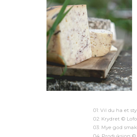
01: Vil du ha et s
02: Krydret © Lof
03: Mye god smak 
04: Produksjon © 