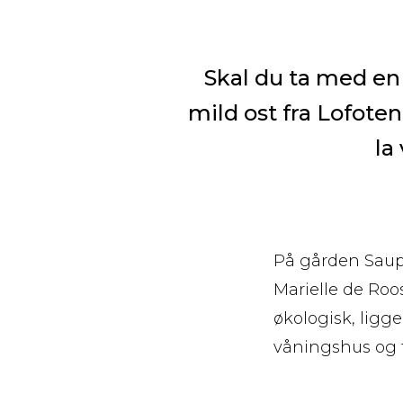
Skal du ta med en s
mild ost fra Lofoten
la
På gården Saups
Marielle de Roo
økologisk, ligge
våningshus og ta