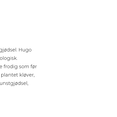
tgjødsel. Hugo
ologisk.
e frodig som før
plantet kløver,
kunstgjødsel,