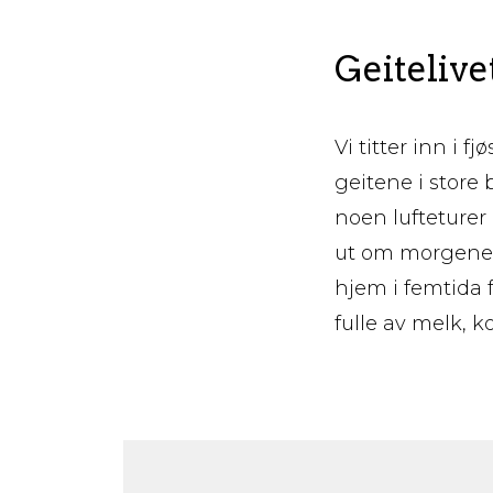
Geitelive
Vi titter inn i 
geitene i store
noen lufteturer
ut om morgenen
hjem i femtida f
fulle av melk, k