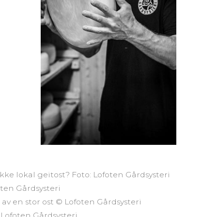
tykke lokal geitost? Foto: Lofoten Gårdsysteri
oten Gårdsysteri
av en stor ost © Lofoten Gårdsysteri
Lofoten Gårdsysteri