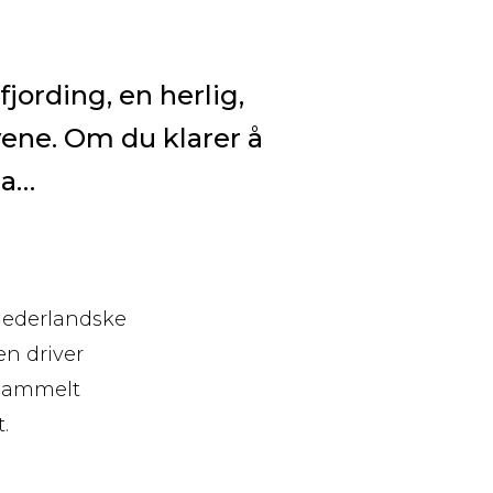
fjording, en herlig,
ivene. Om du klarer å
da…
 nederlandske
en driver
r gammelt
.