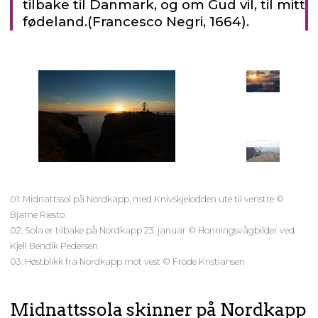
tilbake til Danmark, og om Gud vil, til mitt
fødeland.(Francesco Negri, 1664).
01: Midnattssol på Nordkapp, med Knivskjelodden ute til venstre ©
Bjarne Riesto
02: Sola er tilbake på Nordkapp 23. januar © Honningsvågbilder ved
Kjell Bendik Pedersen
03: Høstblikk fra Nordkapp mot vest © Frode Kristiansen
Midnattssola skinner på Nordkapp