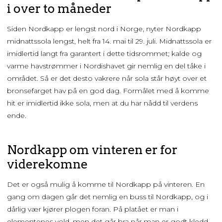
i over to måneder
Siden Nordkapp er lengst nord i Norge, nyter Nordkapp
midnattssola lengst, helt fra 14. mai til 29. juli. Midnattssola er
imidlertid langt fra garantert i dette tidsrommet; kalde og
varme havstrømmer i Nordishavet gir nemlig en del tåke i
området. Så er det desto vakrere når sola står høyt over et
bronsefarget hav på en god dag. Formålet med å komme
hit er imidlertid ikke sola, men at du har nådd til verdens
ende.
Nordkapp om vinteren er for
viderekomne
Det er også mulig å komme til Nordkapp på vinteren. En
gang om dagen går det nemlig en buss til Nordkapp, og i
dårlig vær kjører plogen foran. På platået er man i
elementenes vold, men det går bra når man er godt kledd.