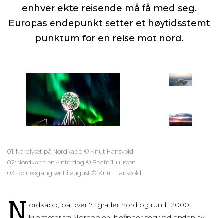
enhver ekte reisende må få med seg.
Europas endepunkt setter et høytidsstemt
punktum for en reise mot nord.
01: Nordlyset på Nordkapp © Knut Hansvold
02: Nordkapp en vinterdag © Beate Juliussen
03: Solnedgang sent i august © Knut Hansvold
N
ordkapp, på over 71 grader nord og rundt 2000
kilometer fra Nordpolen, befinner seg ved enden av