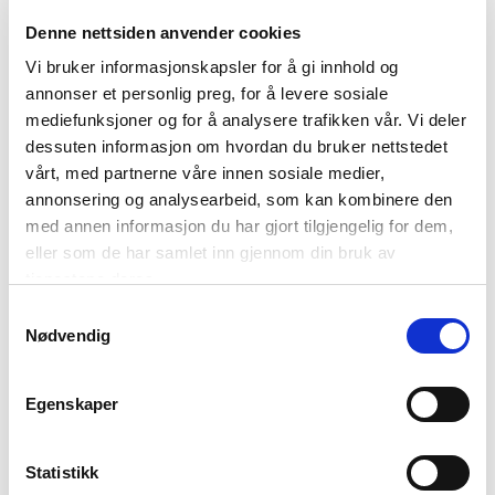
Denne nettsiden anvender cookies
Vi bruker informasjonskapsler for å gi innhold og
annonser et personlig preg, for å levere sosiale
01: Nordkapphallen en vinterdag © Beate Juliussen
mediefunksjoner og for å analysere trafikken vår. Vi deler
02: Nærmeste tettsted er Skarsvåg, verdens nordligste fiskevær ©
dessuten informasjon om hvordan du bruker nettstedet
Bjarne Riesto riesto.no /www.nordnorge.com
vårt, med partnerne våre innen sosiale medier,
03: Inne i Nordkapphallen © Trym Ivar Bergsmo
annonsering og analysearbeid, som kan kombinere den
med annen informasjon du har gjort tilgjengelig for dem,
eller som de har samlet inn gjennom din bruk av
tjenestene deres.
Praktisk informasjon om Nordkapp
Samtykkevalg
Nødvendig
Kan jeg kjøre bil til Nordkapp?
Egenskaper
Kan jeg kjøre hele året til Nordkapp?
Kan jeg ta fly til Nordkapp?
Kan jeg ta båt til Nordkapp?
Statistikk
Hva koster det å gå inn på Nordkapp?