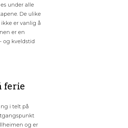
les under alle
kapene. De ulike
ikke er vanlig å
rnen er en
- og kveldstid
 ferie
ng i telt på
 utgangspunkt
jellheimen og er