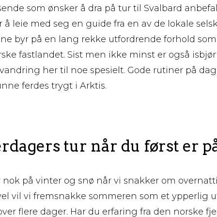
isende som ønsker å dra på tur til Svalbard anbefa
å leie med seg en guide fra en av de lokale sels
e byr på en lang rekke utfordrende forhold som 
ske fastlandet. Sist men ikke minst er også isbjø
vandring her til noe spesielt. Gode rutiner på dag
unne ferdes trygt i Arktis.
erdagers tur når du først er på
 nok på vinter og snø når vi snakker om overnatti
evel vil vi fremsnakke sommeren som et ypperlig
 over flere dager. Har du erfaring fra den norske f