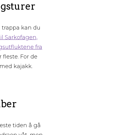
gsturer
a trappa kan du
il Sarkofagen,
gsutfluktene fra
fleste. For de
 med kajakk.
mber
ste tiden å gå
undraen våt, men