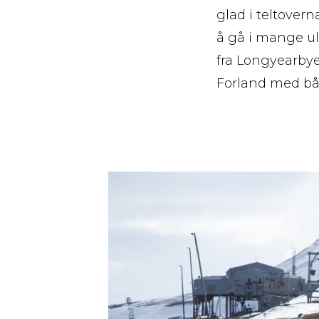
glad i teltovern
å gå i mange ul
fra Longyearby
Forland med bå