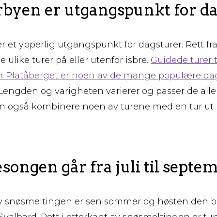
byen er utgangspunkt for da
 et ypperlig utgangspunkt for dagsturer. Rett fr
 ulike turer på eller utenfor isbre.
Guidede turer t
ller Platåberget er noen av de mange populære da
Lengden og varigheten varierer og passer de aller 
an også kombinere noen av turene med en tur ut
ongen går fra juli til septe
av snøsmeltingen er sen sommer og høsten den be
Svalbard. Rett i etterkant av snøsmeltingen er t