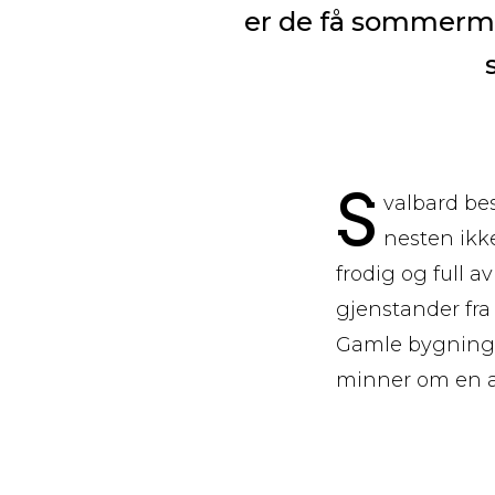
er de få sommerm
S
valbard be
nesten ikk
frodig og full a
gjenstander fra
Gamle bygninger
minner om en a