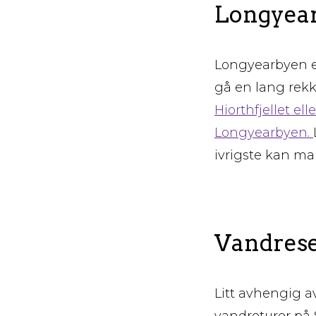
Longyear
Longyearbyen er
gå en lang rekke
Hiorthfjellet e
Longyearbyen.
ivrigste kan m
Vandreses
Litt avhengig 
vandreturer på 