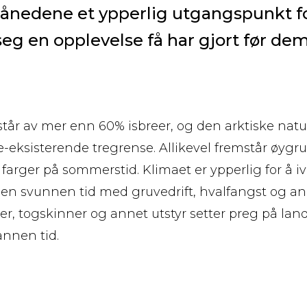
ånedene et ypperlig utgangspunkt f
seg en opplevelse få har gjort før dem
står av mer enn 60% isbreer, og den arktiske nat
e-eksisterende tregrense. Allikevel fremstår øyg
v farger på sommerstid. Klimaet er ypperlig for å i
 en svunnen tid med gruvedrift, hvalfangst og and
, togskinner og annet utstyr setter preg på lan
nnen tid.