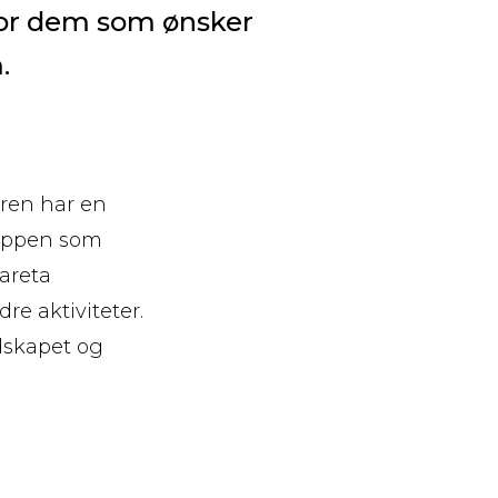
or dem som ønsker
.
uren har en
ruppen som
vareta
re aktiviteter.
dskapet og