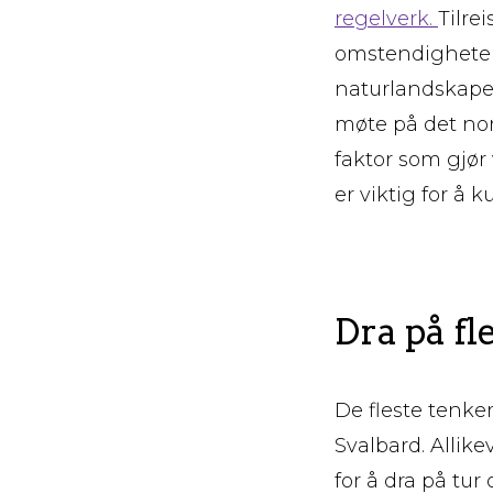
regelverk.
Tilre
omstendigheter 
naturlandskapen
møte på det nor
faktor som gjør 
er viktig for å k
Dra på fl
De fleste tenker
Svalbard. Allik
for å dra på tur