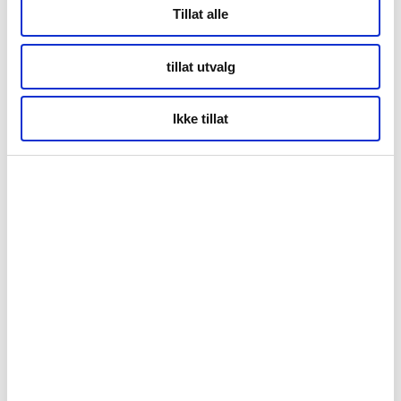
Festivaler
Tillat alle
tillat utvalg
Ikke tillat
Bodø og Salten
Bodø 2024 – Europeisk
kulturhovedstad