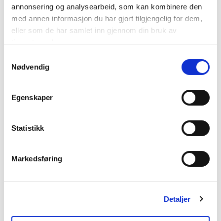
annonsering og analysearbeid, som kan kombinere den
med annen informasjon du har gjort tilgjengelig for dem,
eller som de har samlet inn gjennom din bruk av
Kulturarv i Nord-Norge
tjenestene deres.
Samtykkevalg
Nødvendig
Egenskaper
Statistikk
Markedsføring
Detaljer