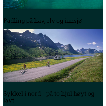
Padling på hav, elv og innsjø
Sykkel i nord – på to hjul høyt og
lavt