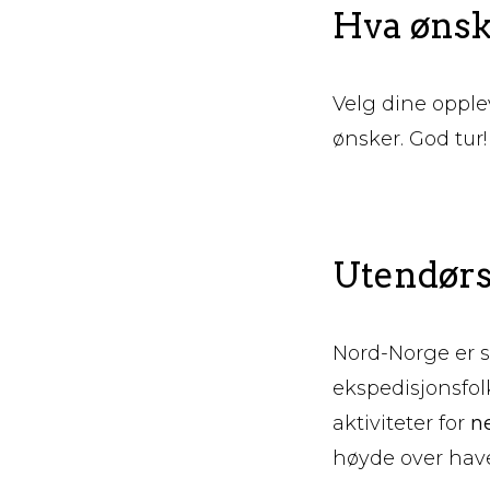
Hva ønske
Velg dine opplev
ønsker. God tur!
Utendørs 
Nord-Norge er s
ekspedisjonsfol
aktiviteter for
ne
høyde over have