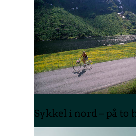
Sykkel i nord – på to 