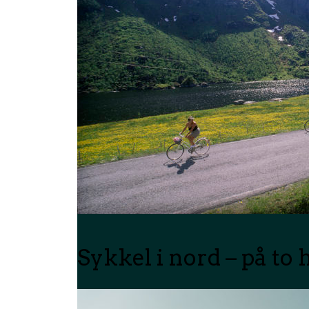
Sykkel i nord – på to 