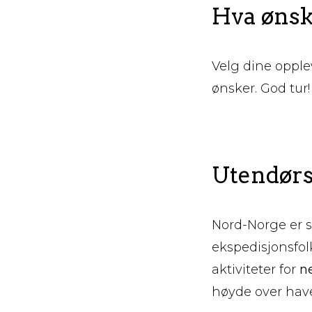
Hva ønske
Velg dine opplev
ønsker. God tur!
Utendørs 
Nord-Norge er s
ekspedisjonsfol
aktiviteter for
ne
høyde over have