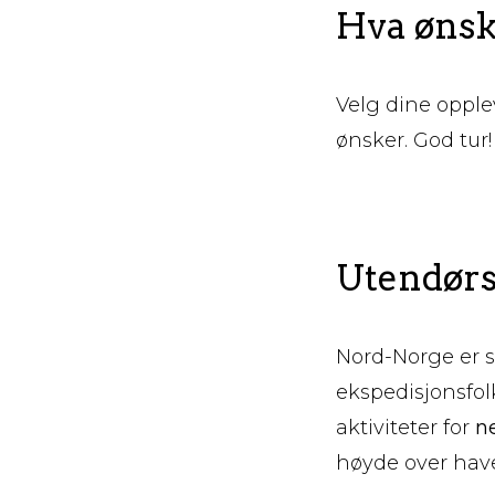
Hva ønske
Velg dine opplev
ønsker. God tur!
Utendørs 
Nord-Norge er s
ekspedisjonsfol
aktiviteter for
ne
høyde over have