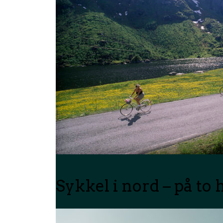
Sykkel i nord – på to 