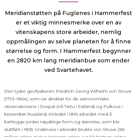
Meridianstøtten på Fuglenes i Hammerfest
er et viktig minnesmerke over en av
vitenskapens store arbeider, nemlig
oppmålingen av selve planeten for å finne
størrelse og form. I Hammerfest begynner
en 2820 km lang meridianbue som ender
ved Svartehavet.
Den tyske geofysikeren Friedrich Georg Wilhelm von Struve
(1793–1864), som var direktør for de astronomiske
observatoriene i Dorpat (nå Tartu i Estland) og Pulkova i
keiserriket Russland, innledet i 1816 arbeidet med å
kartlegge jordas nøyaktige form og størrelse, som ble
sluttført i 1855. Underveis i arbeidet brukte von Struve 265
målepunkter, trianguleringspunkter, og 60 hjelpepunkter