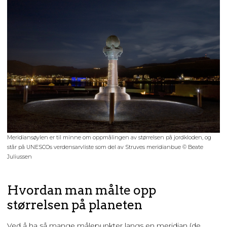
Meridiansøylen er til minne om oppmålingen av størrelsen på jordkloden, og
står på UNESCOs verdensarvliste som del av Struves meridianbue © Beate
Juliussen
Hvordan man målte opp
størrelsen på planeten
Ved å ha så mange målepunkter langs en meridian (de