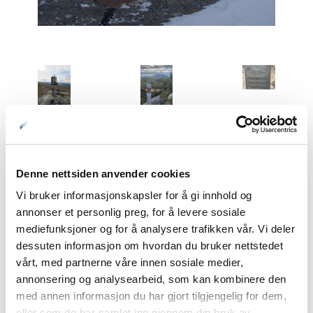
01: © Beate Juliussen
02: Bealjásvárri trianguleringspunkt, ett av 34 bevarte
Denne nettsiden anvender cookies
trianguleringspunkter langs Struves meridianbue © Nina Smedseng
03: Løvsprett på Unna Ráipásaš – Lille Raipas, en fin spasertur på et par
Vi bruker informasjonskapsler for å gi innhold og
timer nær bebyggelsen i Alta. Struves Meritdianbue er markert © Katja
annonser et personlig preg, for å levere sosiale
Pettersen
mediefunksjoner og for å analysere trafikken vår. Vi deler
04: Informasjonstavle på Unna Ráipásaš – Lille Raipas i Alta © Katja
dessuten informasjon om hvordan du bruker nettstedet
Pettersen
vårt, med partnerne våre innen sosiale medier,
annonsering og analysearbeid, som kan kombinere den
Jobben sluttet i Hammerfest
med annen informasjon du har gjort tilgjengelig for dem,
eller som de har samlet inn gjennom din bruk av