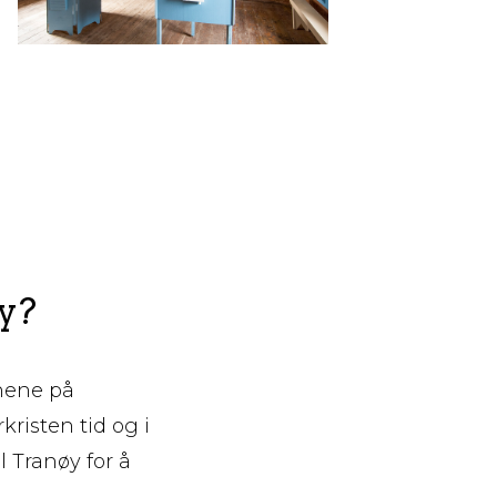
øy?
nnene på
kristen tid og i
l Tranøy for å