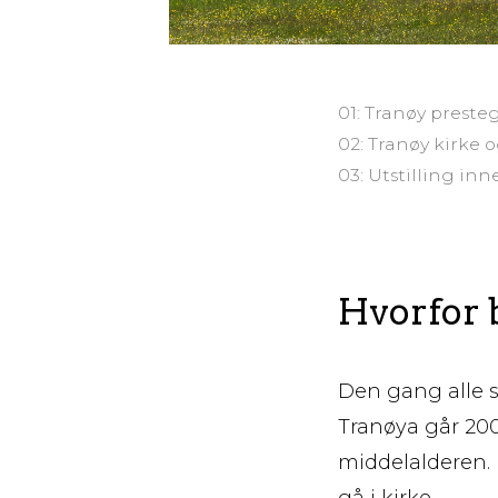
01: Tranøy preste
02: Tranøy kirke 
03: Utstilling in
Hvorfor b
Den gang alle s
Tranøya går 2000
middelalderen. F
gå i kirke.