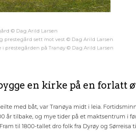
gård © Dag Arild Larsen
og prestegård sett mot vest © Dag Arild Larsen
ne i prestegården på Tranøy © Dag Arild Larsen
ygge en kirke på en forlatt 
eilte med båt, var Tranøya midt i leia. Fortidsmi
 år tilbake, og mye tider på et maktsentrum i før
ram til 1800-tallet dro folk fra Dyrøy og Sørreisa ti