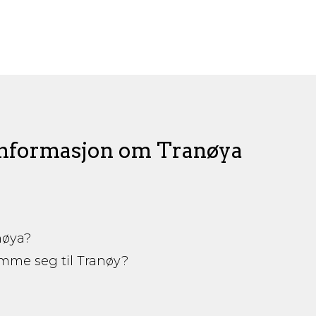
informasjon om Tranøya
nøya?
mme seg til Tranøy?