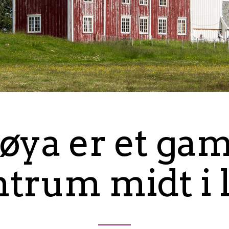
øya er et ga
ntrum midt i l