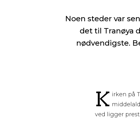
Noen steder var sen
det til Tranøya 
nødvendigste. Be
K
irken på T
middelalde
ved ligger prest