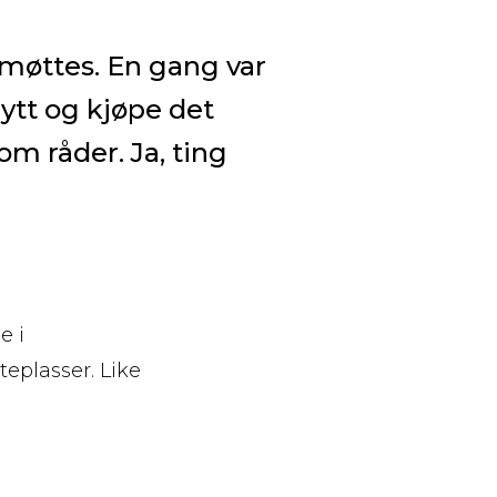
 møttes. En gang var
nytt og kjøpe det
m råder. Ja, ting
e i
teplasser. Like