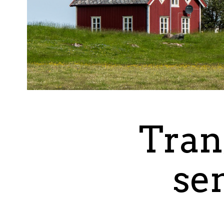
Tran
se