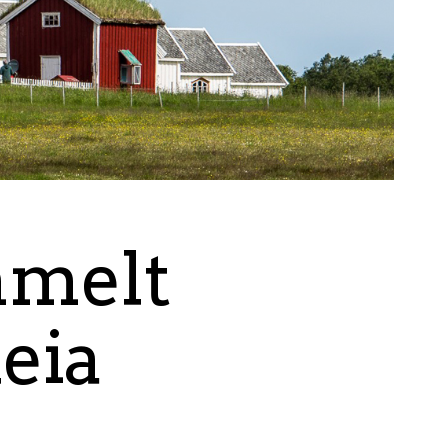
mmelt
eia