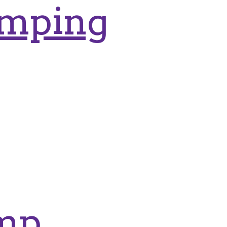
amping
amp