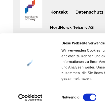
Kontakt
Datenschutz
NordNorsk Reiseliv AS
+47 901 77 500
Diese Webseite verwende
post@nordnorge.com
Wir verwenden Cookies, um
anbieten zu können und di
Informationen zu Ihrer Ve
und Analysen weiter. Unse
Org. nr. 994 153 862
zusammen, die Sie ihnen b
gesammelt haben.
Einwilligungsauswahl
Notwendig