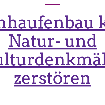
inhaufenbau 
Natur- und
lturdenkmä
zerstören