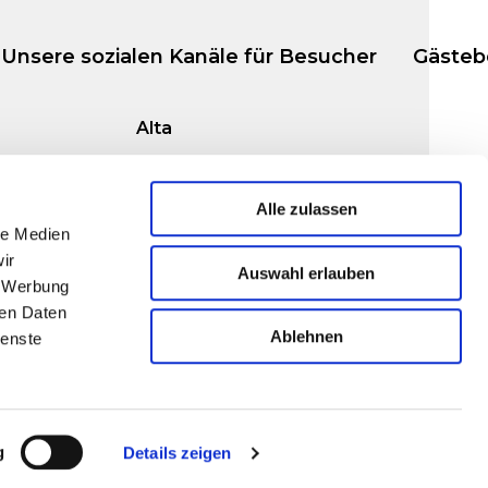
Unsere sozialen Kanäle für Besucher
Gästeb
Alta
msø
Markveien 38b
9510 Alta
Alle zulassen
le Medien
ir
Auswahl erlauben
, Werbung
ren Daten
© Copyright 2024
Ablehnen
ienste
g
Details zeigen