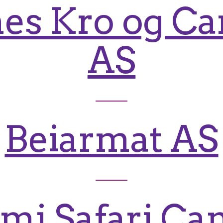
es Kro og C
AS
Beiarmat AS
mi Safari C