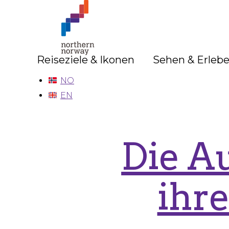
Nord-
Norge
–
Deutsch
Reiseziele & Ikonen
Sehen & Erleb
NO
EN
Die A
ihre