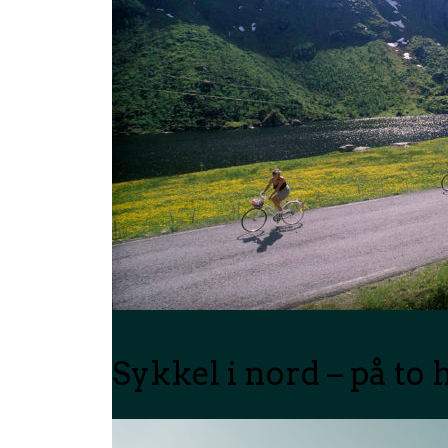
Sykkel i nord – på to 