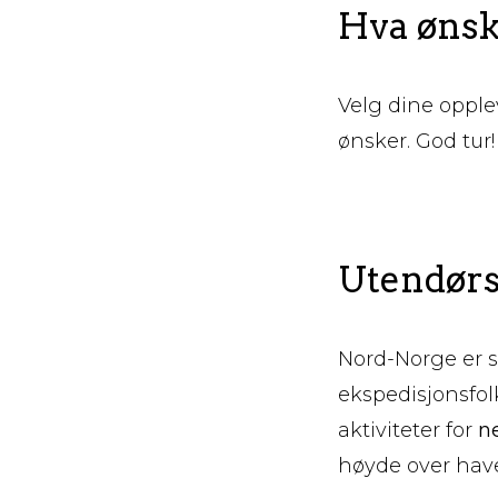
Hva ønske
Velg dine opplev
ønsker. God tur!
Utendørs 
Nord-Norge er s
ekspedisjonsfol
aktiviteter for
ne
høyde over have