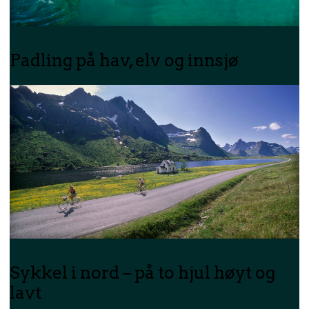
Padling på hav, elv og innsjø
Sykkel i nord – på to hjul høyt og
lavt