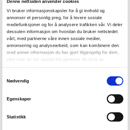
Denne nettsiden anvender cookies
Kultur og historie
Vi bruker informasjonskapsler for å gi innhold og
annonser et personlig preg, for å levere sosiale
mediefunksjoner og for å analysere trafikken vår. Vi deler
dessuten informasjon om hvordan du bruker nettstedet
vårt, med partnerne våre innen sosiale medier,
annonsering og analysearbeid, som kan kombinere den
med annen informasjon du har gjort tilgjengelig for dem,
eller som de har samlet inn gjennom din bruk av
tjenestene deres.
Samtykkevalg
Nødvendig
Egenskaper
Skulpturlandskap Nordland – et
Statistikk
kunstgalleri uten vegger og tak