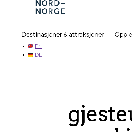
Nord-
Norge
Destinasjoner & attraksjoner
Opple
EN
DE
gjeste