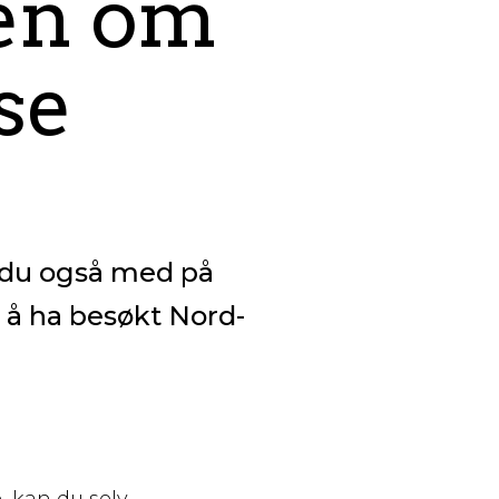
en om
se
ir du også med på
 å ha besøkt Nord-
e, kan du selv