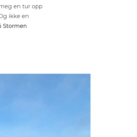
k meg en tur opp
Og ikke en
på
Stormen