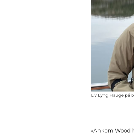
Liv Lyng Hauge på båt
«Ankom
Wood h