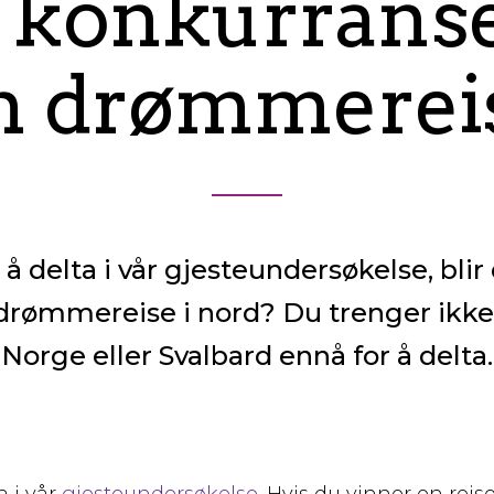
i konkurrans
n drømmerei
 å delta i vår gjesteundersøkelse, bl
drømmereise i nord? Du trenger ikke
Norge eller Svalbard ennå for å delta.
a i vår
gjesteundersøkelse
. Hvis du vinner en reis