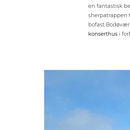
en fantastisk b
sherpatrappen t
bofast Bodøværin
konserthus
i fo