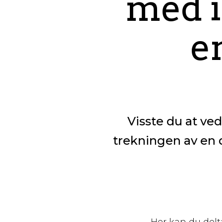
med 
e
Visste du at ved
trekningen av en 
Her kan du delt