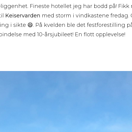
eliggenhet. Fineste hotellet jeg har bodd på! Fik
il
Keiservarden
med storm i vindkastene fredag. 
g i sikte 😄. På kvelden ble det festforestilling 
rbindelse med 10-årsjubileet! En flott opplevelse!