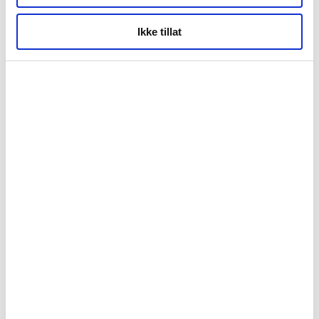
Ikke tillat
01: Kirken på Dyrøy er fra 1880 © Jenny Hoff
02: Norges vakreste hus © Jenny Hoff
Kystkultur
Senja
Høst
Sommer
Vår
Vinter