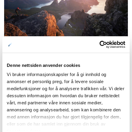
Denne nettsiden anvender cookies
Senja
Vi bruker informasjonskapsler for å gi innhold og
Nasjonal turistveg på Ytre Senja
annonser et personlig preg, for å levere sosiale
mediefunksjoner og for å analysere trafikken vår. Vi deler
slynger seg langs storhavet
dessuten informasjon om hvordan du bruker nettstedet
vårt, med partnerne våre innen sosiale medier,
Nasjonale turistveier
annonsering og analysearbeid, som kan kombinere den
med annen informasjon du har gjort tilgjengelig for dem,
eller som de har samlet inn gjennom din bruk av
tjenestene deres.