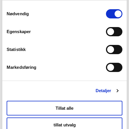
Samtykkevalg
Nødvendig
Egenskaper
Statistikk
Markedsføring
Senja
Toppturer på Senja
Detaljer
Topptur
Tillat alle
tillat utvalg