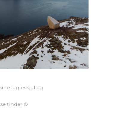
sine fugleskjul og
sse tinder ©