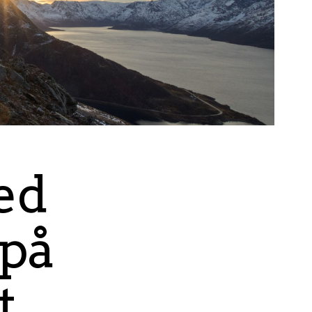
ed
 på
t