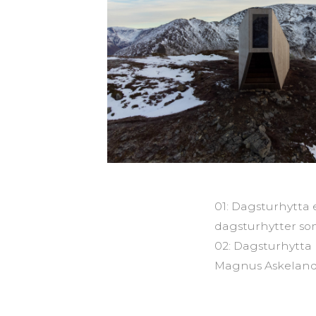
01: Dagsturhytta 
dagsturhytter so
02: Dagsturhytta 
Magnus Askelan