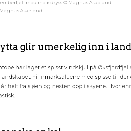
ovemberfjell med melisdryss © Magnus Askeland
 © Magnus Askeland
tta glir umerkelig inn i lan
otope har laget et spisst vindskjul på Øksfjordfjell
i landskapet. Finnmarksalpene med spisse tinder
 går helt fra sjøen og nesten opp i skyene. Hvor e
astisk.