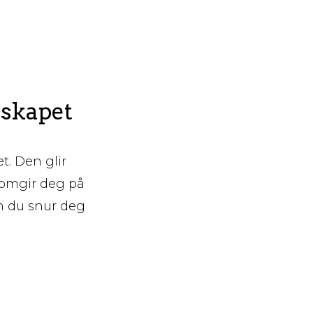
dskapet
et. Den glir
 omgir deg på
nn du snur deg