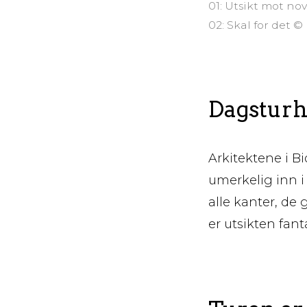
01: Utsikt mot n
02: Skal for det
Dagsturhy
Arkitektene i Bi
umerkelig inn 
alle kanter, de
er utsikten fant