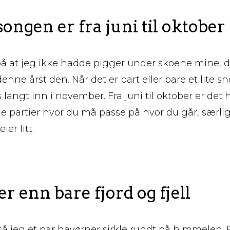
ngen er fra juni til oktober
 på at jeg ikke hadde pigger under skoene mine, 
enne årstiden. Når det er bart eller bare et lite s
langt inn i november. Fra juni til oktober er det h
ige partier hvor du må passe på hvor du går, særl
er litt.
r enn bare fjord og fjell
 så jeg et par havørner sirkle rundt på himmelen. 