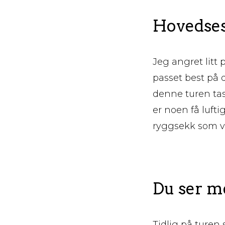
Hovedseso
Jeg angret litt
passet best på d
denne turen tas 
er noen få luft
ryggsekk som vei
Du ser me
Tidlig på turen