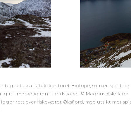
er tegnet av arkitektkontoret Biotope, som er kjent for 
m glir umerkelig inn i landskapet © Magnus Askeland
ligger rett over fiskeværet Øksfjord, med utsikt mot spi
d