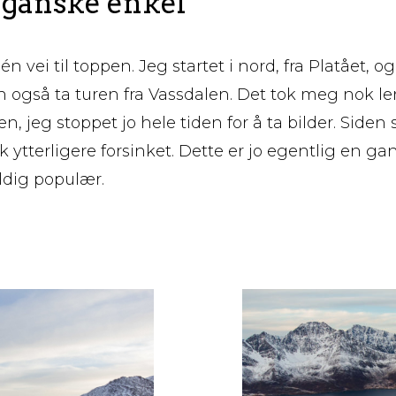
 ganske enkel
n vei til toppen. Jeg startet i nord, fra Platået, o
n også ta turen fra Vassdalen. Det tok meg nok l
en, jeg stoppet jo hele tiden for å ta bilder. Siden 
ok ytterligere forsinket. Dette er jo egentlig en ga
eldig populær.