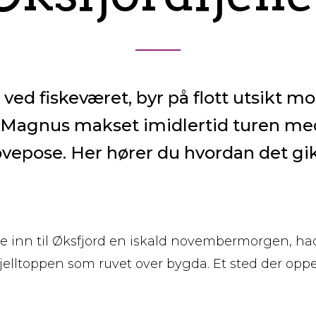
tt ved fiskeværet, byr på flott utsikt
t. Magnus makset imidlertid turen med
ovepose. Her hører du hvordan det gik
rte inn til Øksfjord en iskald novembermorgen, ha
 fjelltoppen som ruvet over bygda. Et sted der op