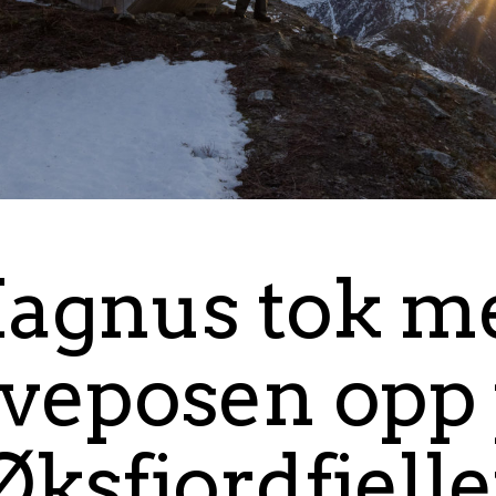
agnus tok m
veposen opp
Øksfjordfjelle