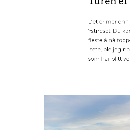
Turen er
Det er mer enn é
Ystneset. Du ka
fleste å nå topp
isete, ble jeg n
som har blitt v