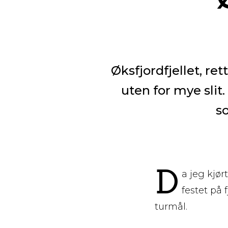
Øksfjordfjellet, re
uten for mye sli
s
D
a jeg kjø
festet på
turmål.