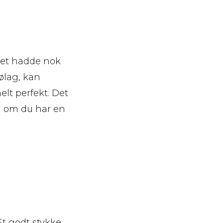
det hadde nok
nølag, kan
elt perfekt. Det
ig om du har en
Et godt stykke