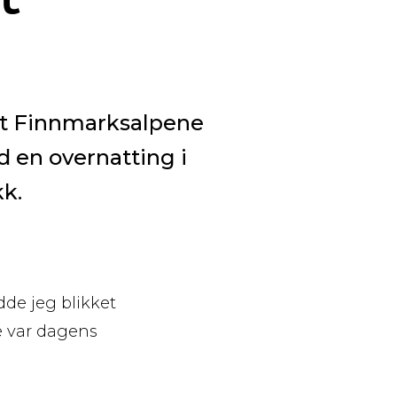
 mot Finnmarksalpene
 en overnatting i
k.
dde jeg blikket
pe var dagens