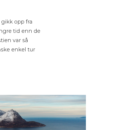
g gikk opp fra
engre tid enn de
stien var så
nske enkel tur