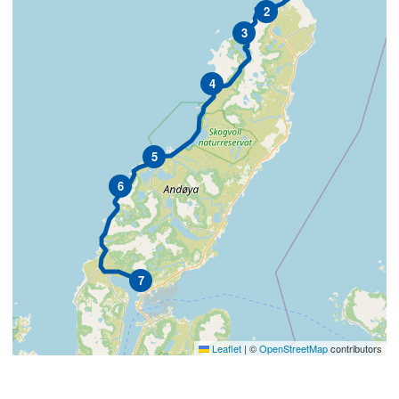
2
3
4
5
6
7
Leaflet
|
©
OpenStreetMap
contributors