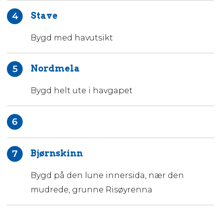
Stave
4
Bygd med havutsikt
Nordmela
5
Bygd helt ute i havgapet
6
Bjørnskinn
7
Bygd på den lune innersida, nær den
mudrede, grunne Risøyrenna