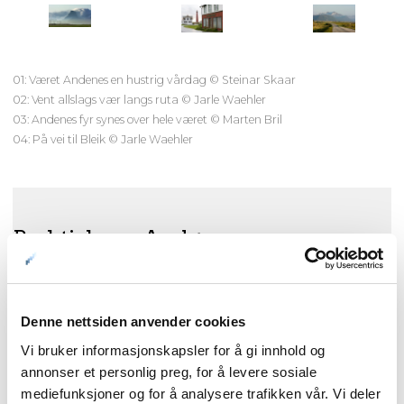
01: Været Andenes en hustrig vårdag © Steinar Skaar
02: Vent allslags vær langs ruta © Jarle Waehler
03: Andenes fyr synes over hele været © Marten Bril
04: På vei til Bleik © Jarle Waehler
Praktisk om Andøya
Hvor er Andøya?
Hvor kan jeg få mer informasjon om Vesterålen og
Denne nettsiden anvender cookies
Andøya?
Vi bruker informasjonskapsler for å gi innhold og
Når på året bør jeg dra til Andøya?
annonser et personlig preg, for å levere sosiale
Hvor bør jeg overnatte?
mediefunksjoner og for å analysere trafikken vår. Vi deler