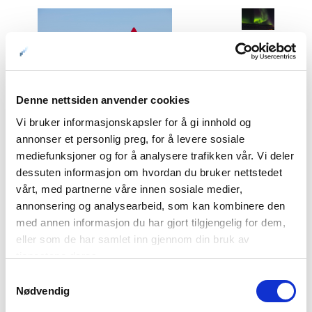
Denne nettsiden anvender cookies
Vi bruker informasjonskapsler for å gi innhold og
01: Du er ikke øverst i næringskjeden © Jarle Røssland
annonser et personlig preg, for å levere sosiale
02: Nordlys på Svalbard © Jarle Røssland
mediefunksjoner og for å analysere trafikken vår. Vi deler
03: Scooterkjøring er en popular aktivitet på Svalbard © Marcela
dessuten informasjon om hvordan du bruker nettstedet
Cardenas
vårt, med partnerne våre innen sosiale medier,
annonsering og analysearbeid, som kan kombinere den
med annen informasjon du har gjort tilgjengelig for dem,
Bruk tid på å velge rett utflukt
eller som de har samlet inn gjennom din bruk av
Utfluktstilbudet i Longyearbyen er så omfattende at du som
tjenestene deres.
gjest bør bruke god tid på velge det riktige for deg.
Samtykkevalg
Skuterturene spenner fra små panoramaturer til
Nødvendig
utsiktspunktet øverst i Todalen til lange turer til østkysten