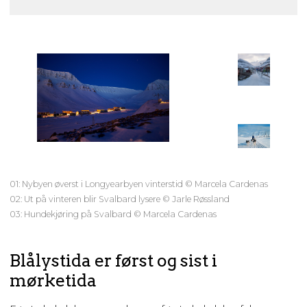
01: Nybyen øverst i Longyearbyen vinterstid © Marcela Cardenas
02: Ut på vinteren blir Svalbard lysere © Jarle Røssland
03: Hundekjøring på Svalbard © Marcela Cardenas
Blålystida er først og sist i
mørketida