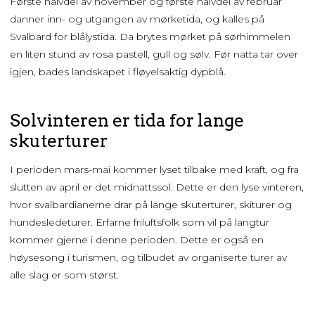
Første halvdel av november og første halvdel av februar
danner inn- og utgangen av mørketida, og kalles på
Svalbard for blålystida. Da brytes mørket på sørhimmelen
en liten stund av rosa pastell, gull og sølv. Før natta tar over
igjen, bades landskapet i fløyelsaktig dypblå.
Solvinteren er tida for lange
skuterturer
I perioden mars-mai kommer lyset tilbake med kraft, og fra
slutten av april er det midnattssol. Dette er den lyse vinteren,
hvor svalbardianerne drar på lange skuterturer, skiturer og
hundesledeturer. Erfarne friluftsfolk som vil på langtur
kommer gjerne i denne perioden. Dette er også en
høysesong i turismen, og tilbudet av organiserte turer av
alle slag er som størst.