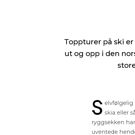
Toppturer på ski er 
ut og opp i den nor
store
S
elvfølgeli
skia eller 
ryggsekken har 
uventede hendel