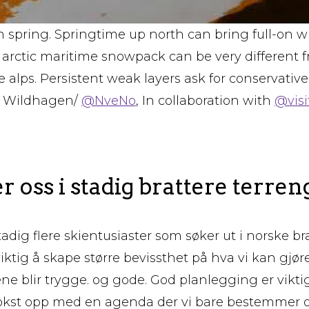
in spring. Springtime up north can bring full-on w
s arctic maritime snowpack can be very different f
alps. Persistent weak layers ask for conservative 
an Wildhagen/
@NveNo
, In collaboration with
@vis
r oss i stadig brattere terren
ig flere skientusiaster som søker ut i norske brat
 viktig å skape større bevissthet på hva vi kan gjøre 
ene blir trygge. og gode. God planlegging er vikt
st opp med en agenda der vi bare bestemmer oss f