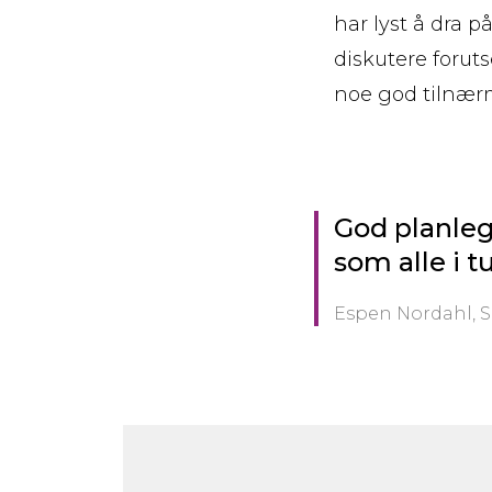
har lyst å dra 
diskutere forut
noe god tilnærm
God planleg
som alle i 
Espen Nordahl, S