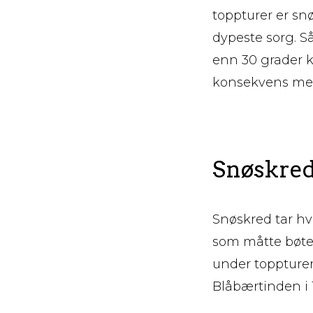
toppturer er sn
dypeste sorg. S
enn 30 grader ka
konsekvens me
Snøskred 
Snøskred tar hve
som måtte bøte 
under toppturer
Blåbærtinden i 