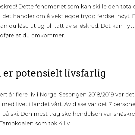
øskred! Dette fenomenet som kan skille den total
å det handler om å vektlegge trygg ferdsel høyt. E
n du løse ut og bli tatt av snøskred. Det kan i ytt
dføre at du omkommer.
er potensielt livsfarlig
rt år flere liv i Norge. Sesongen 2018/2019 var det
med livet i landet vårt. Av disse var det 7 pers
 på ski. Den mest tragiske hendelsen var snøskr
Tamokdalen som tok 4 liv.