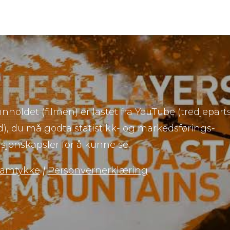
nnholdet (filmen) er lastet fra YouTube (tredjepart
d), du må godta statistikk- og markedsførings-
sjonskapsler for å kunne se.
samtykke
|
Personvernerklæring