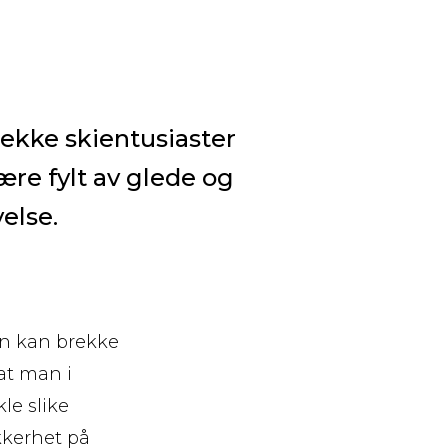
trekke skientusiaster
ære fylt av glede og
velse.
an kan brekke
 at man i
le slike
kkerhet på