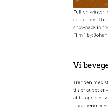
Full-on winter 
conditions. Thi
snowpack in the 
Film 1 by: Joh
Vi bevege
Trenden med stad
tilsier at det er
at turopplevels
nordmenn er vok