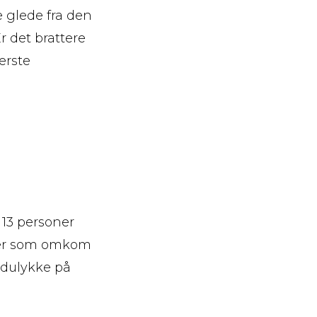
e glede fra den
r det brattere
erste
 13 personer
oner som omkom
edulykke på