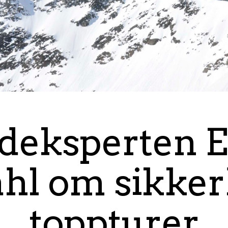
deksperten 
hl om sikker
toppturer