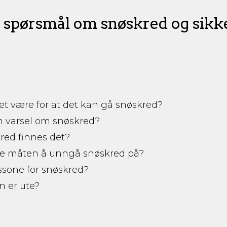
te spørsmål om snøskred og sikk
et være for at det kan gå snøskred?
n varsel om snøskred?
red finnes det?
te måten å unngå snøskred på?
ssone for snøskred?
n er ute?