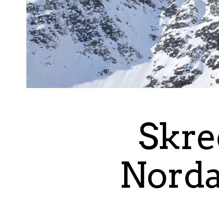
Skre
Norda