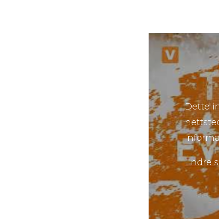
Dette i
nettste
informa
Endre 