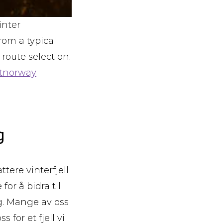
inter
rom a typical
route selection.
itnorway
g
tere vinterfjell
for å bidra til
ig. Mange av oss
or et fjell vi