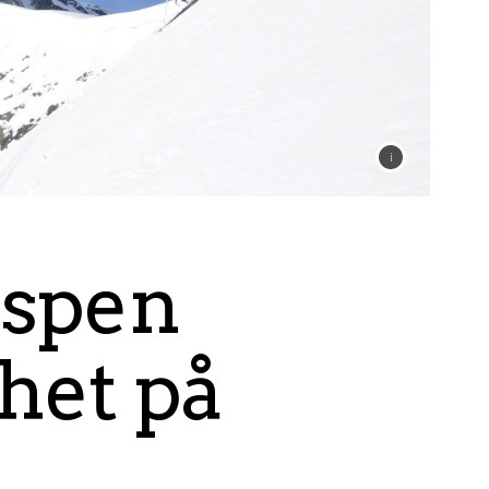
Espen
het på