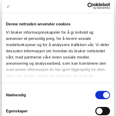
Denne nettsiden anvender cookies
Vi bruker informasjonskapsler for å gi innhold og
annonser et personlig preg, for å levere sosiale
mediefunksjoner og for å analysere trafikken vår. Vi deler
dessuten informasjon om hvordan du bruker nettstedet
vårt, med partnerne våre innen sosiale medier,
annonsering og analysearbeid, som kan kombinere den
med annen informasjon du har gjort tilgjengelig for dem,
eller som de har samlet inn gjennom din bruk av
tjenestene deres.
01: På vei opp til Møysalen i Vesterålen © Sebastien Goujaud
Samtykkevalg
02: Fra toppen av Rødøyløva © Terje Rakke
Nødvendig
03: Et av Senja sine mest kjente steder – vet du hva det heter?
04: På Reinnesset i Skjomen…så det fosser © Rune Dahl
Egenskaper