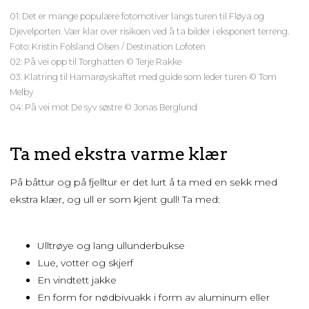
01: Det er mange populære fotomotiver langs turen til Fløya og
Djevelporten. Vær klar over risikoen ved å ta bilder i eksponert terreng.
Foto: Kristin Folsland Olsen / Destination Lofoten
02: På vei opp til Torghatten © Terje Rakke
03: Klatring til Hamarøyskaftet med guide som leder turen © Tom
Melby
04: På vei mot De syv søstre © Jonas Berglund
Ta med ekstra varme klær
På båttur og på fjelltur er det lurt å ta med en sekk med
ekstra klær, og ull er som kjent gull! Ta med:
Ulltrøye og lang ullunderbukse
Lue, votter og skjerf
En vindtett jakke
En form for nødbivuakk i form av aluminum eller