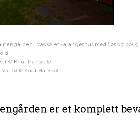
ainengården i Vadsø, et varangerhus med fjøs og bol
old
edet © Knut Hansvold
t i Vadsø © Knut Hansvold
ngården er et komplett bev