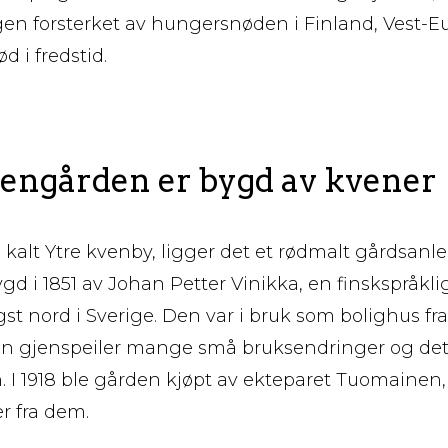
en forsterket av hungersnøden i Finland, Vest-Eu
 i fredstid.
ngården er bygd av kvener
 kalt Ytre kvenby, ligger det et rødmalt gårdsanle
bygd i 1851 av Johan Petter Vinikka, en finskspråkl
t nord i Sverige. Den var i bruk som bolighus fram
n gjenspeiler mange små bruksendringer og detal
 I 1918 ble gården kjøpt av ekteparet Tuomainen
 fra dem.