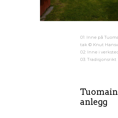
01: Inne på Tuom
tak © Knut Hansv
02: Inne i verkst
03: Tradisjonsrik
Tuomaine
anlegg