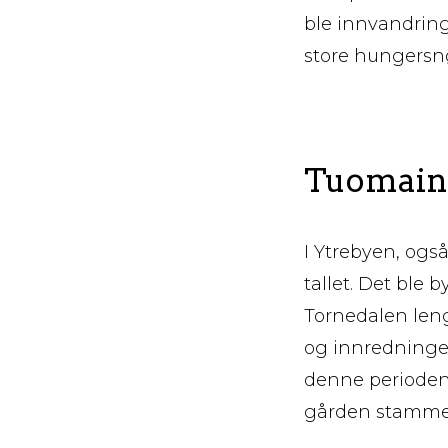
ble innvandring
store hungersnød
Tuomaine
I Ytrebyen, også
tallet. Det ble 
Tornedalen lengs
og innredninge
denne perioden.
gården stammer