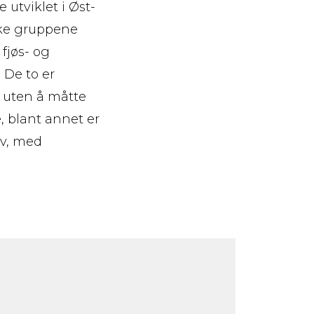
 utviklet i Øst-
ske gruppene
fjøs- og
 De to er
 uten å måtte
, blant annet er
iv, med