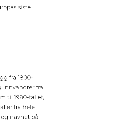
ropas siste
gg fra 1800-
ig innvandrer fra
 til 1980-tallet,
jer fra hele
, og navnet på