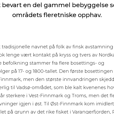
t bevart en del gammel bebyggelse s
områdets fleretniske opphav.
t tradisjonelle navnet på folk av finsk avstamning
ok lenge vært kontakt på kryss og tvers av Nordk
befolkning stammer fra flere bosettings- og
ger på 17- og 1800-tallet. Den første bosettingen 
innmark, men den største innvandringen skjedde
lig til Vadsø-området, som ble kalt kvenenes ho
år sterkere i Vest-Finnmark og Troms, men det f
evninger igjen i øst. Til Øst-Finnmark kom imidle
llet på grunn av det rike fisket i Varangerfjorden, 