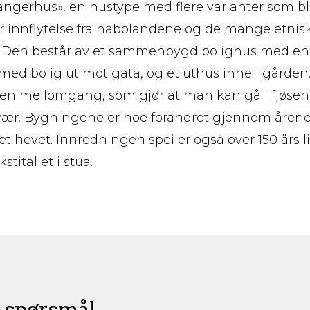
angerhus», en hustype med flere varianter som ble
 innflytelse fra nabolandene og de mange etni
 Den består av et sammenbygd bolighus med en 
ed bolig ut mot gata, og et uthus inne i gården.
en mellomgang, som gjør at man kan gå i fjøsen
s vær. Bygningene er noe forandret gjennom årene
et hevet. Innredningen speiler også over 150 års l
stitallet i stua.
e spørsmål