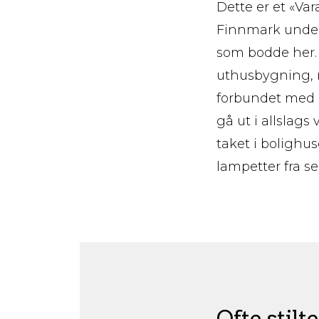
Dette er et «Var
Finnmark under
som bodde her.
uthusbygning, m
forbundet med 
gå ut i allslag
taket i bolighus
lampetter fra sek
Ofte stilt