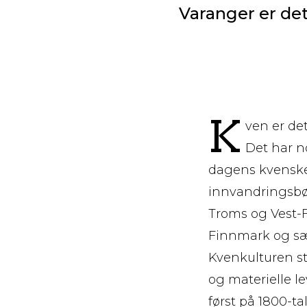
Varanger er de
K
ven er de
Det har n
dagens kvenske 
innvandringsbøl
Troms og Vest-F
Finnmark og sær
Kvenkulturen st
og materielle l
først på 1800-ta