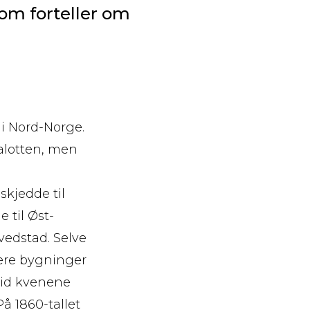
om forteller om
 i Nord-Norge.
alotten, men
skjedde til
 til Øst-
vedstad. Selve
lere bygninger
rtid kvenene
På 1860-tallet