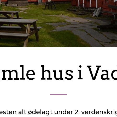
mle hus i Va
esten alt ødelagt under 2. verdenskri