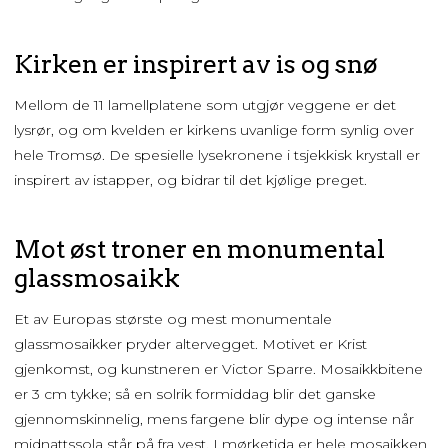
Kirken er inspirert av is og snø
Mellom de 11 lamellplatene som utgjør veggene er det
lysrør, og om kvelden er kirkens uvanlige form synlig over
hele Tromsø. De spesielle lysekronene i tsjekkisk krystall er
inspirert av istapper, og bidrar til det kjølige preget.
Mot øst troner en monumental
glassmosaikk
Et av Europas største og mest monumentale
glassmosaikker pryder altervegget. Motivet er Krist
gjenkomst, og kunstneren er Victor Sparre. Mosaikkbitene
er 3 cm tykke; så en solrik formiddag blir det ganske
gjennomskinnelig, mens fargene blir dype og intense når
midnattssola står på fra vest. I mørketida er hele mosaikken