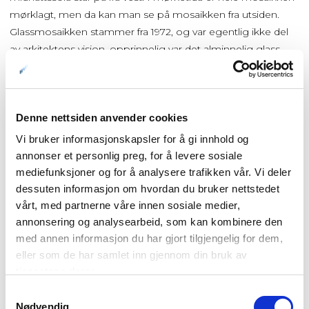
mørklagt, men da kan man se på mosaikken fra utsiden.
Glassmosaikken stammer fra 1972, og var egentlig ikke del
av arkitektens visjon, opprinnelig var det alminnelig glass
også i østveggen.
Denne nettsiden anvender cookies
Vi bruker informasjonskapsler for å gi innhold og
annonser et personlig preg, for å levere sosiale
mediefunksjoner og for å analysere trafikken vår. Vi deler
dessuten informasjon om hvordan du bruker nettstedet
vårt, med partnerne våre innen sosiale medier,
annonsering og analysearbeid, som kan kombinere den
med annen informasjon du har gjort tilgjengelig for dem,
eller som de har samlet inn gjennom din bruk av
tjenestene deres.
Samtykkevalg
Nødvendig