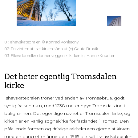
01: Ishavskatedralen © Konrad Koniescny
02: En vinternatt ser kirken sånn ut (c) Gaute Bruvik
03: Elleve lameller danner veggene i kirken (c) Hanne Knudsen
Det heter egentlig Tromsdalen
kirke
Ishavskatedralen troner ved enden av Tromsøbrua, godt
synlig fra sentrum, med 1238 meter høye Tromsdalstind i
bakgrunnen. Det egentlige navnet er Tromsdalen kirke, og
kirken er en vanlig sognekirke for fastlandet i Tromsø. Den
påfallende formen og dristige arkitekturen gjorde at kirken
med en gang etter åpningen i 1965 ble kalt Ishavskatedralen.