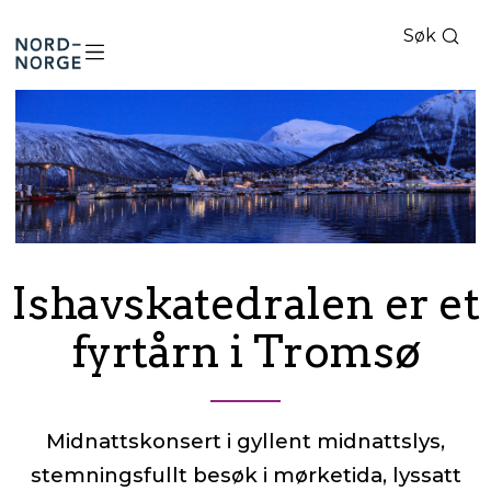
Søk
Nord-
Norge
Ishavskatedralen er et
fyrtårn i Tromsø
Midnattskonsert i gyllent midnattslys,
stemningsfullt besøk i mørketida, lyssatt