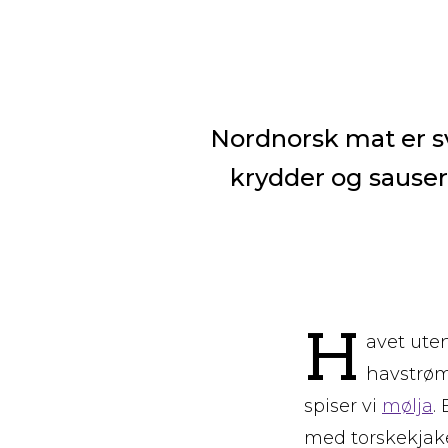
Nordnorsk mat er sv
krydder og sauser,
H
avet ute
havstrøm
spiser vi
mølja
.
med torskekjake