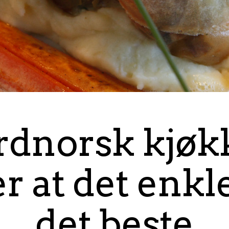
rdnorsk kjøk
r at det enkl
det beste