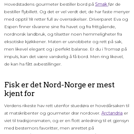
Hovedstadens gourmeter bestiller bord på
Smak
før de
bestiller flybillett. Og det er vel verdt det; de har faste menyer
med opptil 18 retter full av overraskelser. Driverparet Eva og
Espen finner råvarene sine fra havet og fra frittgående,
nordnorsk landbruk, og tilsetter noen hemmeligheter fra
eksotiske kjøkkener. Maten er usnobbete og rett på sak,
men likevel elegant og i perfekt balanse. Er du i Tromsø på
impuls, kan det være vanskelig å få bord. Men ring likevel,
de kan ha fått avbestillinger.
Fisk er det Nord-Norge er mest
kjent for
Verdens rikeste hav rett utenfor stuedøra er hovedårsaken til
at matskribenter og gourmeter drar nordover.
Arctandria
er
viet til tradisjonsmaten, og er en flott anledning til et gjensyn
med bestemors favoritter, men anrettet på