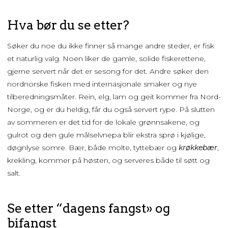
Hva bør du se etter?
Søker du noe du ikke finner så mange andre steder, er fisk
et naturlig valg. Noen liker de gamle, solide fiskerettene,
gjerne servert når det er sesong for det. Andre søker den
nordnorske fisken med internasjonale smaker og nye
tilberedningsmåter. Rein, elg, lam og geit kommer fra Nord-
Norge, og er du heldig, får du også servert rype. På slutten
av sommeren er det tid for de lokale grønnsakene, og
gulrot og den gule målselvnepa blir ekstra sprø i kjølige,
døgnlyse somre. Bær, både molte, tyttebær og
krøkkebær
,
krekling, kommer på høsten, og serveres både til søtt og
salt.
Se etter “dagens fangst» og
bifangst