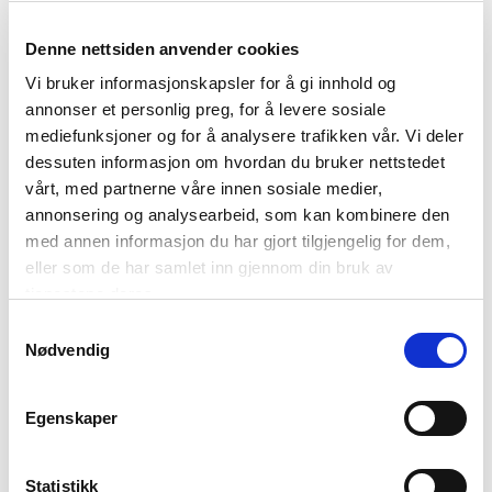
underkjent dyr.
Bardus
er en internasjonal bistro med
atmosfære og manges favoritter på menyen. Den lune
Denne nettsiden anvender cookies
uteserveringen er populær i lunsjtida.
Vi bruker informasjonskapsler for å gi innhold og
annonser et personlig preg, for å levere sosiale
mediefunksjoner og for å analysere trafikken vår. Vi deler
dessuten informasjon om hvordan du bruker nettstedet
vårt, med partnerne våre innen sosiale medier,
annonsering og analysearbeid, som kan kombinere den
med annen informasjon du har gjort tilgjengelig for dem,
eller som de har samlet inn gjennom din bruk av
tjenestene deres.
Samtykkevalg
Nødvendig
Egenskaper
Fjellturer
Gå sherpatrappa i Tromsø
Statistikk