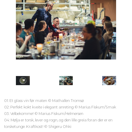
01: Et glass vin før maten © Mathallen Tromsø
02: Perfekt kokt kveite i elegant anreting © Marius Fiskum/Smak
03: Velbekomme! © Marius Fiskum/Helmersen
04: Mølja er torsk, lever og rogn, og den lille greia foran der er en
torsketunge. Kraftkost! © Shigeru Ohki