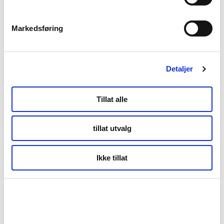
Tromsø
Markedsføring
Detaljer
Tillat alle
tillat utvalg
Ikke tillat
Kultur og historie