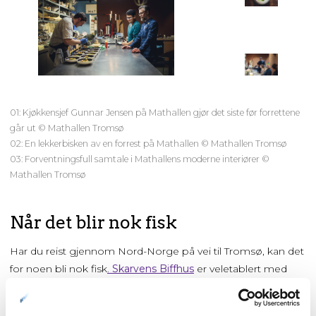
01: Kjøkkensjef Gunnar Jensen på Mathallen gjør det siste før forrettene
går ut © Mathallen Tromsø
02: En lekkerbisken av en forrest på Mathallen © Mathallen Tromsø
03: Forventningsfull samtale i Mathallens moderne interiører ©
Mathallen Tromsø
Når det blir nok fisk
Har du reist gjennom Nord-Norge på vei til Tromsø, kan det
for noen bli nok fisk
.
Skarvens Biffhus
er veletablert med
mange venner lokalt. I tillegg til biffer stekt slik du liker den,
er de kjent for kjelår og geitebiff, godbiter fra et altfor