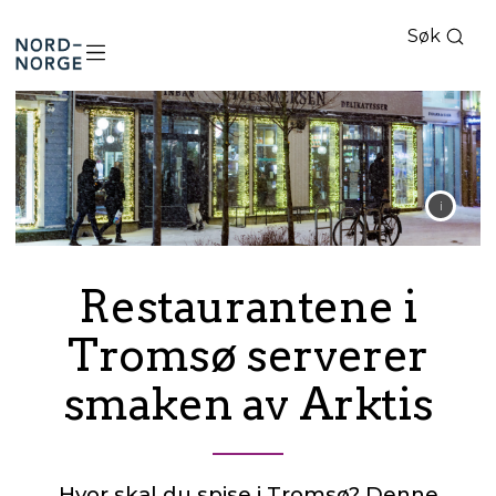
Søk
Nord-
Norge
Restaurantene i
Tromsø serverer
smaken av Arktis
Hvor skal du spise i Tromsø? Denne