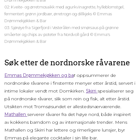
Drømmekjøkken & Bar
02: Kveite- og ørretmosaikk med agurkvinagrette, hylleblomstgel,
fermentert grønn jordbær, ørretrogn og dillkjeks © Emmas
Drømmekjøkken & Bar
03: Sjørøye fra Sigerfjord i Vesterålen med smørsaus på grønne
småerter og chips av poteter fra Nordvoll gård © Emma's
Drømmekjøkken & Bar
Søk etter de nordnorske råvarene
Emmas Drømmekjøkken og ba
r
oppsummerer de
nordnorske råvarene i finstemte menyer etter årstid, servert i
intime lokaler vendt mot Domkirken.
Skirri
spesialiserer seg
på nordnorske råvarer, slik som rein og fisk, alt etter årstid.
Utsikten mot Tromsøsundet er allestedsnærværende.
Mathallen
serverer råvarer fra det høye nord, både inspirert
av kokkens barndom og av internasjonale trender. Mens
Mathallen og Skirri har lettere og rimerligere lunsjer, byr
Emmas på elegante cocktailer i sin lille bar.