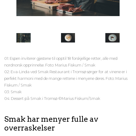
01: Espen inviterer gjestene til opptil 18 forskjellige retter, alle med
nordnorsk opprinnelse. Foto: Marius Fiskum / Smak
02: Eva-Linda ved Smak Restaurant i Tromsø sørger for at vinene er i
perfekt harmoni med de mange rettene i menyene deres. Foto: Marius
Fiskum / Smak
03: Smak
04: Dessert på Smak i Tromsø ©Marius Fiskum/Smak
Smak har menyer fulle av
overraskelser