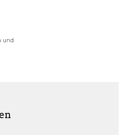
n und
ten