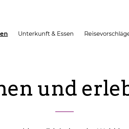
ben
Unterkunft & Essen
Reisevorschläg
hen und erle