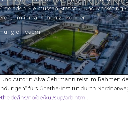
) geladen. Sie müssen Statistik- und Marketing-
eren, um ihn ansehen zu können.
mung erneuern
in und Autorin Alva Gehrmann reist im Rahmen d
bindungen“ fürs Goethe-Institut durch Nordnorwe
the.de/ins/no/de/kul/sup/arb.htm
l.