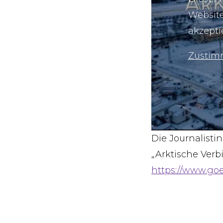
Website
akzepti
Zustim
Die Journalist
„Arktische Ver
https://www.goe