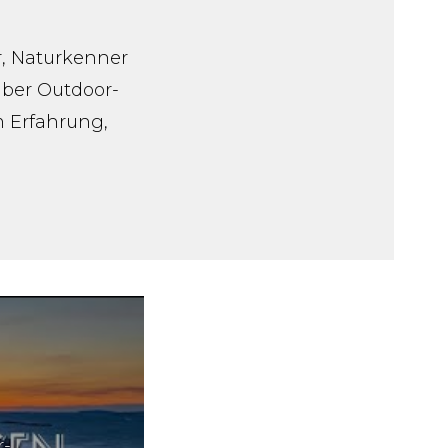
r, Naturkenner
 über Outdoor-
um Erfahrung,
r-