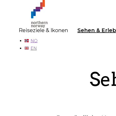
Nord-
Norge
–
Deutsch
Reiseziele & Ikonen
Sehen & Erle
NO
EN
Se