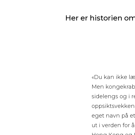
Her er historien o
«Du kan ikke lær
Men kongekrabb
sidelengs og i r
oppsiktsvekkend
eget navn på et
ut i verden for
Hong Kong og L