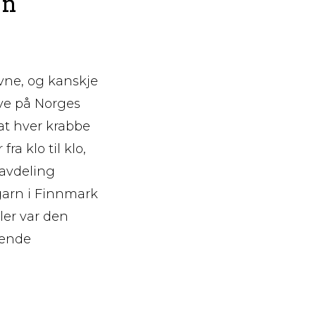
en
evne, og kanskje
eve på Norges
 at hver krabbe
ra klo til klo,
 avdeling
 garn i Finnmark
ller var den
sende