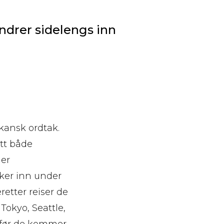
ndrer sidelengs inn
ikansk ordtak.
tt både
Mer
ker inn under
etter reiser de
Tokyo, Seattle,
 før de kommer