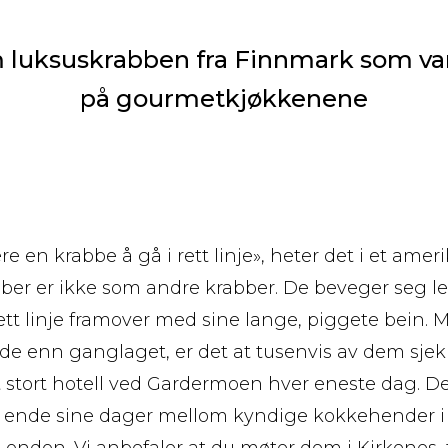
m luksuskrabben fra Finnmark som va
på gourmetkjøkkenene
e en krabbe å gå i rett linje», heter det i et amer
er er ikke som andre krabber. De beveger seg le
ett linje framover med sine lange, piggete bein. 
e enn ganglaget, er det at tusenvis av dem sjek
 stort hotell ved Gardermoen hver eneste dag. Der
 å ende sine dager mellom kyndige kokkehender i 
ondon. Vi anbefaler at du møter dem i Kirkenes,