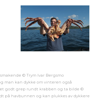
elsmakende © Trym Ivar Bergsmo
n, og man kan dykke om vinteren også
 et godt grep rundt krabben og ta bilde ©
ndt på havbunnen og kan plukkes av dykkere