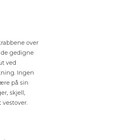
akrabbene over
r de gedigne
ut ved
kning. Ingen
ære på sin
, skjell,
 vestover.