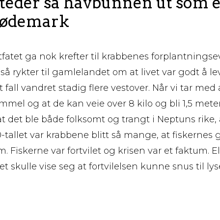
steder så havbunnen ut som 
 ødemark
tfatet ga nok krefter til krabbenes forplantnings
å rykter til gamlelandet om at livet var godt å l
 fall vandret stadig flere vestover. Når vi tar med
mmel og at de kan veie over 8 kilo og bli 1,5 meter f
 at det ble både folksomt og trangt i Neptuns rike,
0-tallet var krabbene blitt så mange, at fiskernes
m. Fiskerne var fortvilet og krisen var et faktum. E
t skulle vise seg at fortvilelsen kunne snus til ly