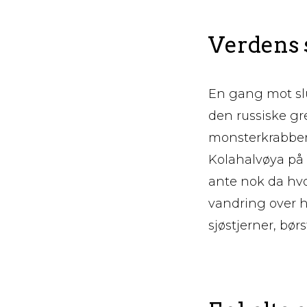
Verdens 
En gang mot slu
den russiske gr
monsterkrabbene
Kolahalvøya på 
ante nok da hvo
vandring over 
sjøstjerner, bø