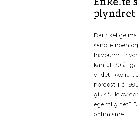
Enkelte 
plyndret
Det rikelige ma
sendte noen ogs
havbunn. I hvert
kan bli 20 år ga
er det ikke rart
nordøst. På 199
gikk fulle av de
egentlig det? De
optimisme.