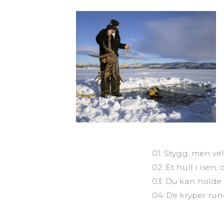
01: Stygg, men v
02: Et hull i ise
03: Du kan holde
04: De kryper ru