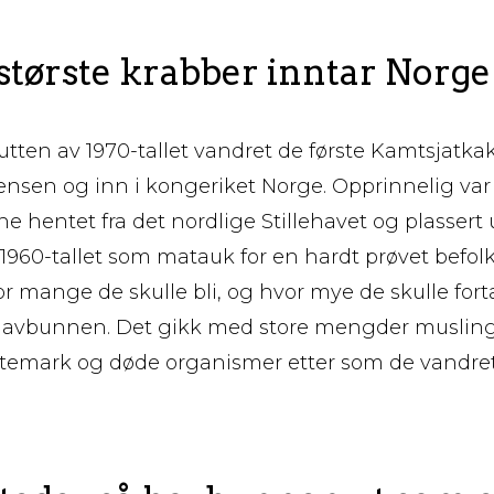
største krabber inntar Norge
tten av 1970-tallet vandret de første Kamtsjatk
ensen og inn i kongeriket Norge. Opprinnelig va
 hentet fra det nordlige Stillehavet og plassert 
1960-tallet som matauk for en hardt prøvet befol
r mange de skulle bli, og hvor mye de skulle fort
havbunnen. Det gikk med store mengder muslinger
rstemark og døde organismer etter som de vandret