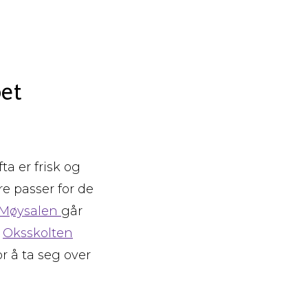
et
ta er frisk og
re passer for de
Møysalen
går
l
Oksskolten
r å ta seg over