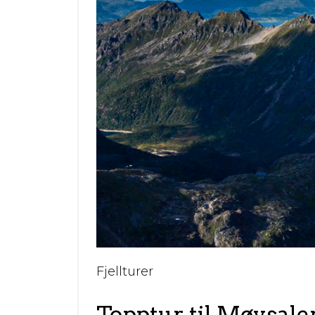
Fjellturer
Topptur til Møysale