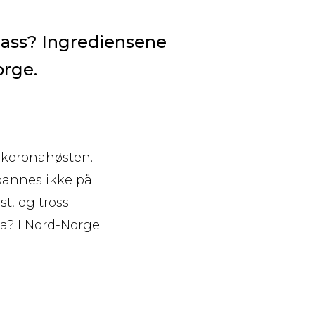
 glass? Ingrediensene
orge.
 koronahøsten.
bannes ikke på
t, og tross
da? I Nord-Norge