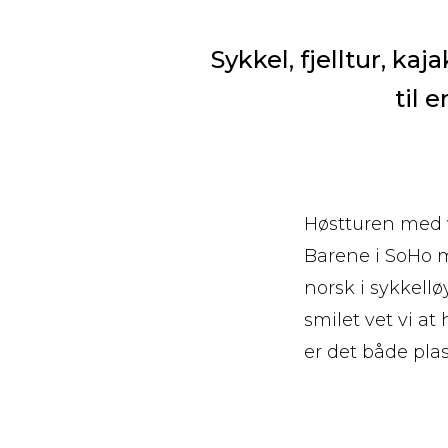
Sykkel, fjelltur, ka
til 
Høstturen med 
Barene i SoHo 
norsk i sykkellø
smilet vet vi a
er det både pla