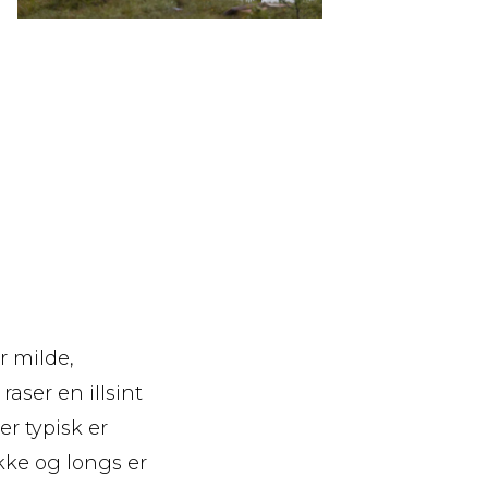
r milde,
ser en illsint
er typisk er
kke og longs er