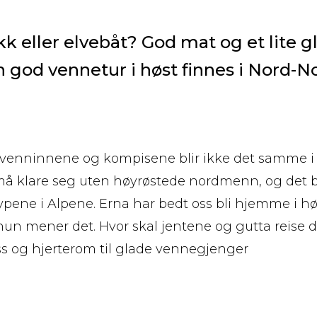
jakk eller elvebåt? God mat og et lite
en god vennetur i høst finnes i Nord-N
venninnene og kompisene blir ikke det samme i
må klare seg uten høyrøstede nordmenn, og det 
ypene i Alpene. Erna har bedt oss bli hjemme i høs
t hun mener det. Hvor skal jentene og gutta reise 
ss og hjerterom til glade vennegjenger