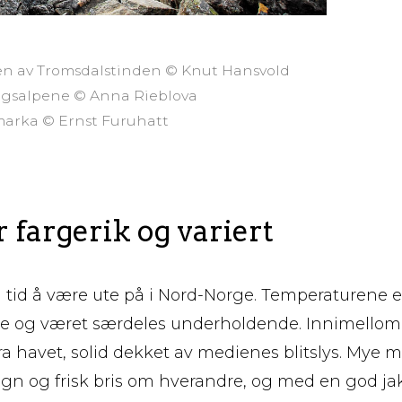
ppen av Tromsdalstinden © Knut Hansvold
yngsalpene © Anna Rieblova
ømarka © Ernst Furuhatt
 fargerik og variert
n tid å være ute på i Nord-Norge. Temperaturene e
 og været særdeles underholdende. Innimellom ra
a havet, solid dekket av medienes blitslys. Mye m
 regn og frisk bris om hverandre, og med en god ja