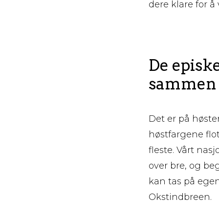
dere klare for å
De episke
sammen
Det er på høsten
høstfargene flot
fleste. Vårt nas
over bre, og be
kan tas på egen
Okstindbreen.