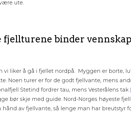
 være ute.
 fjellturene binder vennskap
 vi liker å gå i fjellet nordpå. Myggen er borte, luf
te. Noen turer er for de godt fjellvante, mens and
jonalfjell Stetind fordrer tau, mens Vesterålens tak
gge bør skje med guide. Nord-Norges høyeste fjel
 hånd av fjellvante, så lenge man har breutstyr fo