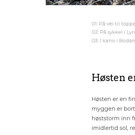
01: På vei til to
02: På sykkel i L
03: I kano i Bod
Høsten er
Høsten er en fi
myggen er borte
høststorm inn fr
imidlertid sol,