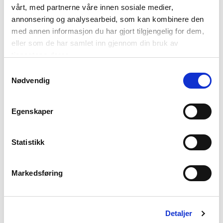
vårt, med partnerne våre innen sosiale medier,
Vandring på Svalbard
annonsering og analysearbeid, som kan kombinere den
med annen informasjon du har gjort tilgjengelig for dem,
eller som de har samlet inn gjennom din bruk av
tjenestene deres.
Samtykkevalg
Litt om oss
Nødvendig
Personvern
Egenskaper
Våre bransjekanaler og mediaverktøy
Statistikk
Våre sosiale media
Markedsføring
Gjesteundersøkelse
NordNorsk Reiseliv AS
Detaljer