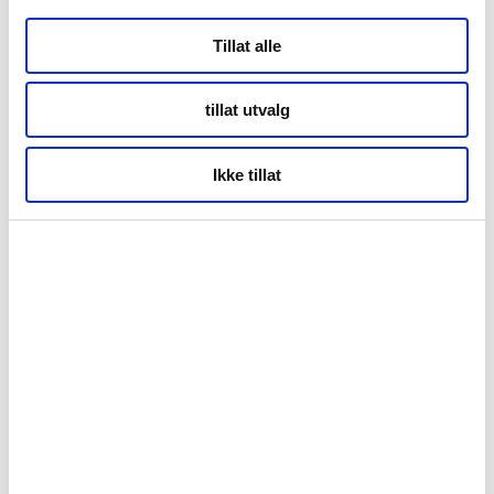
+47 901 77 500
post@nordnorge.com
Tillat alle
Kontor Bodø
tillat utvalg
Tollbugata 13, Bodø
Kontor Tromsø
Ikke tillat
Storgata 69, Tromsø
Kontor Alta
Markveien 38b
9510 Alta
Org.nr. 994 153 862