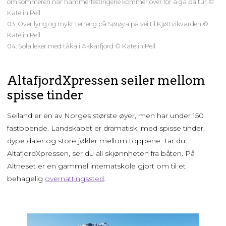
om sommeren når hammerfestingene kommer over for å gå på tur ©
Katelin Pell
03: Over lyng og mykt terreng på Sørøya på vei til Kjøttvikvarden ©
Katelin Pell
04: Sola leker med tåka i Akkarfjord © Katelin Pell
AltafjordXpressen seiler mellom
spisse tinder
Seiland er en av Norges største øyer, men har under 150
fastboende. Landskapet er dramatisk, med spisse tinder,
dype daler og store jøkler mellom toppene. Tar du
AltafjordXpressen, ser du all skjønnheten fra båten. På
Altneset er en gammel internatskole gjort om til et
behagelig
overnattingssted
.