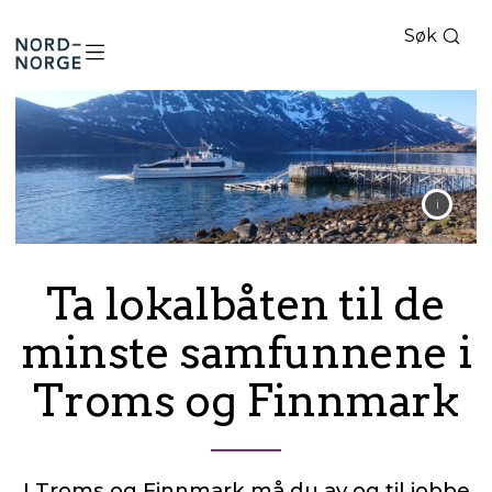
Søk
Nord-
Norge
Ta lokalbåten til de
minste samfunnene i
Troms og Finnmark
I Troms og Finnmark må du av og til jobbe