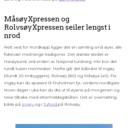
MåsøyXpressen og
RolvsøyXpressen seiler lengst i
nrod
Rett vest for Nordkapp ligger det en samling små øyer, alle
fiskevær med lange tradisjoner. Det største stedet er
Havøysund, ved enden av Nasjonal turistveg. Her bor det
rundt tusen mennesker. Herfra går det båtruter til Ingøy
(Rundt 20 innbyggere), Rolvsøy (80) og Måsøya (40). Fra
Ingøy kan du spasere til Fruholmen fyr, verdens nordligste.
Noen dager i uka kan du dra ut til øyene på morgenen og
reise tilbake med ettermiddagsbåten. Det er overnatting
både på
Ingøy
og i
Tufjord
på Rolvsøy.