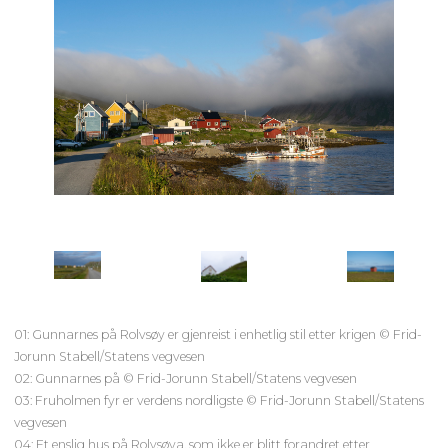
01: Gunnarnes på Rolvsøy er gjenreist i enhetlig stil etter krigen © Frid-
Jorunn Stabell/Statens vegvesen
02: Gunnarnes på © Frid-Jorunn Stabell/Statens vegvesen
03: Fruholmen fyr er verdens nordligste © Frid-Jorunn Stabell/Statens
vegvesen
04: Et enslig hus på Rolvsøya, som ikke er blitt forandret etter