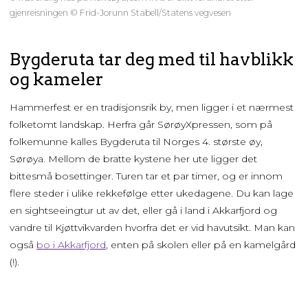
gjenreisningen © Frid-Jorunn Stabell/Statens vegvesen
Bygderuta tar deg med til havblikk
og kameler
Hammerfest er en tradisjonsrik by, men ligger i et nærmest
folketomt landskap. Herfra går SørøyXpressen, som på
folkemunne kalles Bygderuta til Norges 4. største øy,
Sørøya. Mellom de bratte kystene her ute ligger det
bittesmå bosettinger. Turen tar et par timer, og er innom
flere steder i ulike rekkefølge etter ukedagene. Du kan lage
en sightseeingtur ut av det, eller gå i land i Akkarfjord og
vandre til Kjøttvikvarden hvorfra det er vid havutsikt. Man kan
også
bo i Akkarfjord
, enten på skolen eller på en kamelgård
(!).