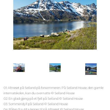
01: Altneset på Seiland på forsommeren. På Seiland House, den gamle
internatskolen, kan du overnatte © Seiland House
02: En glad gjeng på et fjell på Seiland © Seiland House
03: Sommeridyll på Seiland © Seiland House
04: Båten fra Alta legger til på Altneset © Seiland House