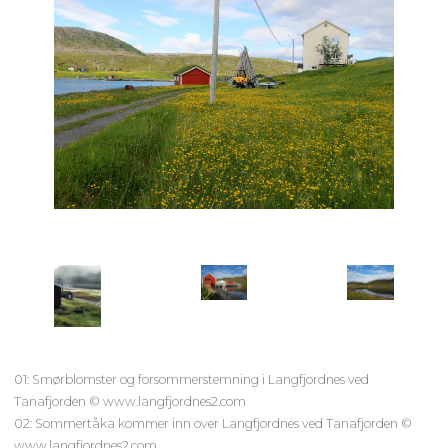
01: Smørblomster og forsommerstemning i Langfjordnes ved
Tanafjorden © www.langfjordnes2.com
02: Sommertåka kommer inn over Langfjordnes ved Tanafjorden ©
www.langfjordnes2.com