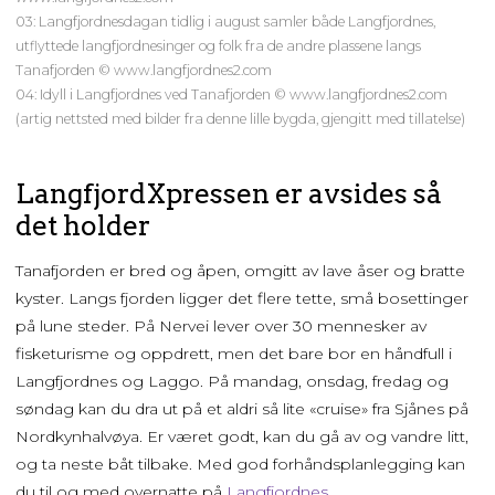
03: Langfjordnesdagan tidlig i august samler både Langfjordnes,
utflyttede langfjordnesinger og folk fra de andre plassene langs
Tanafjorden © www.langfjordnes2.com
04: Idyll i Langfjordnes ved Tanafjorden © www.langfjordnes2.com
(artig nettsted med bilder fra denne lille bygda, gjengitt med tillatelse)
LangfjordXpressen er avsides så
det holder
Tanafjorden er bred og åpen, omgitt av lave åser og bratte
kyster. Langs fjorden ligger det flere tette, små bosettinger
på lune steder. På Nervei lever over 30 mennesker av
fisketurisme og oppdrett, men det bare bor en håndfull i
Langfjordnes og Laggo. På mandag, onsdag, fredag og
søndag kan du dra ut på et aldri så lite «cruise» fra Sjånes på
Nordkynhalvøya. Er været godt, kan du gå av og vandre litt,
og ta neste båt tilbake. Med god forhåndsplanlegging kan
du til og med overnatte på
Langfjordnes
.