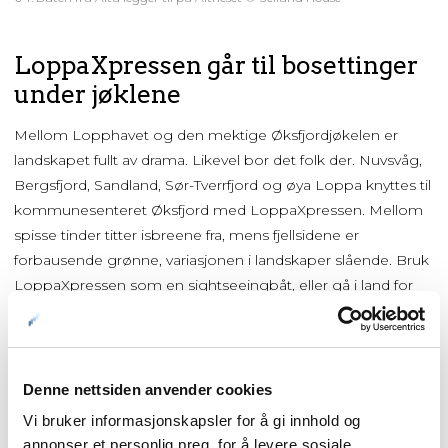
LoppaXpressen går til bosettinger
under jøklene
Mellom Lopphavet og den mektige Øksfjordjøkelen er
landskapet fullt av drama. Likevel bor det folk der. Nuvsvåg,
Bergsfjord, Sandland, Sør-Tverrfjord og øya Loppa knyttes til
kommunesenteret Øksfjord med LoppaXpressen. Mellom
spisse tinder titter isbreene fra, mens fjellsidene er
forbausende grønne, variasjonen i landskaper slående. Bruk
LoppaXpressen som en sightseeingbåt, eller gå i land for
overnatting og vandring i fjellandskapet. Det finnes
overnatting på flere av stedene.
Denne nettsiden anvender cookies
Vi bruker informasjonskapsler for å gi innhold og
annonser et personlig preg, for å levere sosiale