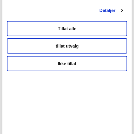
Detaljer
Tillat alle
Dette innholdet (filmen) er lastet fra YouTube
(tredjeparts nettsted), du må godta statistikk- og
tillat utvalg
markedsførings-informasjonskapsler for å
kunne se.
Ikke tillat
Endre samtykke
|
Personvernerklæring
Sommerbilletten er gyldig på alle båtrutene i Finnmark,
mens Troms er nå tatt ut av tilbudet. Foto: Sunniva Tønsberg
Gaski / Finnmark fylkeskommune
Kvænangsruta tar deg med til
historiske øyer