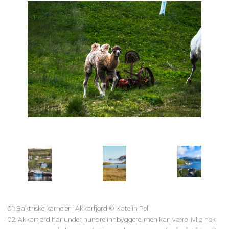
01: Baktriske kameler i Akkarfjord © Katelin Pell
02: Akkarfjord har under hundre innbyggere, men kan være livlig nok