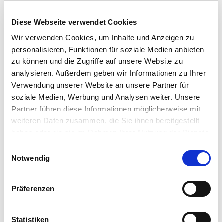
Diese Webseite verwendet Cookies
Wir verwenden Cookies, um Inhalte und Anzeigen zu
personalisieren, Funktionen für soziale Medien anbieten
zu können und die Zugriffe auf unsere Website zu
analysieren. Außerdem geben wir Informationen zu Ihrer
Verwendung unserer Website an unsere Partner für
01: Foto: Kathrine Sørgård / 1001 Rom
soziale Medien, Werbung und Analysen weiter. Unsere
02: Svang (Dialekt für „hungrig“) Restaurant in Brønnøysund. Foto:
Partner führen diese Informationen möglicherweise mit
Kathrine Sørgård
weiteren Daten zusammen, die Sie ihnen bereitgestellt
03: Der Legende nach war Torghatten der Hut eines Riesen, der von
haben oder die sie im Rahmen Ihrer Nutzung der Dienste
einem Pfeil durchbohrt wurde. Foto: Ronny Lien
gesammelt haben.
Einwilligungsauswahl
Notwendig
Helgeland bietet gute Bedingungen für das Fischen sowohl
vom Land als auch vom Boot aus. Hier gibt es gute
Präferenzen
Möglichkeiten, große Heilbutts und Dorsche auf dem Meer
zu fangen, während der Vefsna der Ruf als beste Lachsfluss
Statistiken
Nordlands nachgesagt wird.