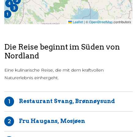
5
4
2
3
1
Leaflet
|
©
OpenStreetMap
contributors
Die Reise beginnt im Süden von
Nordland
Eine kulinarische Reise, die mit dem kraftvollen
Naturerlebnis einhergeht.
Restaurant Svang, Brønnøysund
1
Fru Haugans, Mosjøen
2