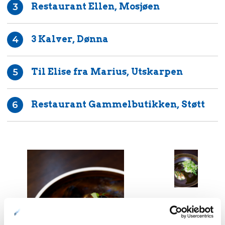
Restaurant Ellen, Mosjøen
3
3 Kalver, Dønna
4
Til Elise fra Marius, Utskarpen
5
Restaurant Gammelbutikken, Støtt
6