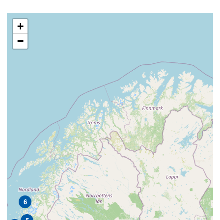
+
−
6