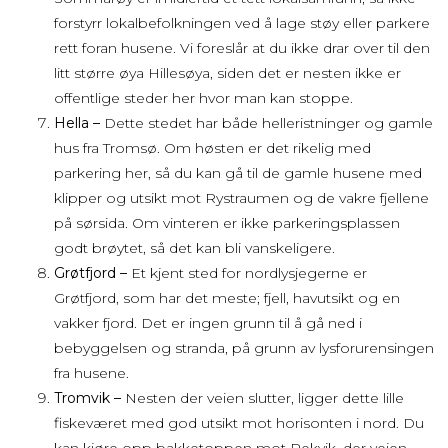
forstyrr lokalbefolkningen ved å lage støy eller parkere
rett foran husene. Vi foreslår at du ikke drar over til den
litt større øya Hillesøya, siden det er nesten ikke er
offentlige steder her hvor man kan stoppe.
Hella –
Dette stedet har både helleristninger og gamle
hus fra Tromsø. Om høsten er det rikelig med
parkering her, så du kan gå til de gamle husene med
klipper og utsikt mot Rystraumen og de vakre fjellene
på sørsida. Om vinteren er ikke parkeringsplassen
godt brøytet, så det kan bli vanskeligere.
Grøtfjord –
Et kjent sted for nordlysjegerne er
Grøtfjord, som har det meste; fjell, havutsikt og en
vakker fjord. Det er ingen grunn til å gå ned i
bebyggelsen og stranda, på grunn av lysforurensingen
fra husene.
Tromvik –
Nesten der veien slutter, ligger dette lille
fiskeværet med god utsikt mot horisonten i nord. Du