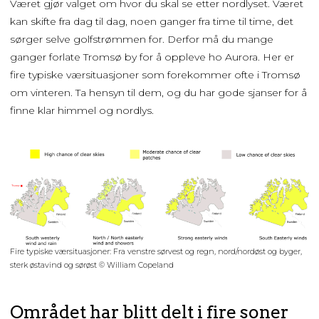
Været gjør valget om hvor du skal se etter nordlyset. Været
kan skifte fra dag til dag, noen ganger fra time til time, det
sørger selve golfstrømmen for. Derfor må du mange
ganger forlate Tromsø by for å oppleve ho Aurora. Her er
fire typiske værsituasjoner som forekommer ofte i Tromsø
om vinteren. Ta hensyn til dem, og du har gode sjanser for å
finne klar himmel og nordlys.
Fire typiske værsituasjoner: Fra venstre sørvest og regn, nord/nordøst og byger,
sterk østavind og sørøst © William Copeland
Området har blitt delt i fire soner