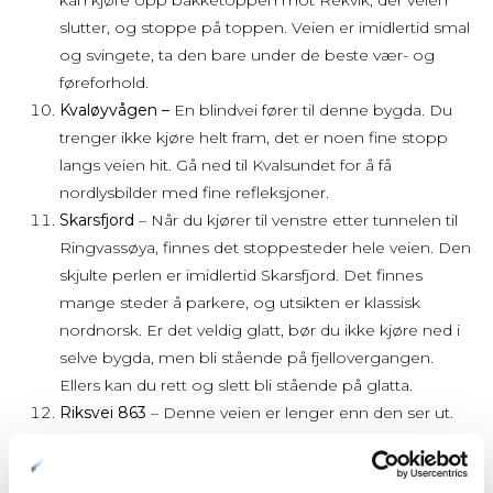
kan kjøre opp bakketoppen mot Rekvik, der veien
slutter, og stoppe på toppen. Veien er imidlertid smal
og svingete, ta den bare under de beste vær- og
føreforhold.
Kvaløyvågen –
En blindvei fører til denne bygda. Du
trenger ikke kjøre helt fram, det er noen fine stopp
langs veien hit. Gå ned til Kvalsundet for å få
nordlysbilder med fine refleksjoner.
Skarsfjord
– Når du kjører til venstre etter tunnelen til
Ringvassøya, finnes det stoppesteder hele veien. Den
skjulte perlen er imidlertid Skarsfjord. Det finnes
mange steder å parkere, og utsikten er klassisk
nordnorsk. Er det veldig glatt, bør du ikke kjøre ned i
selve bygda, men bli stående på fjellovergangen.
Ellers kan du rett og slett bli stående på glatta.
Riksvei
863
– Denne veien er lenger enn den ser ut.
Her er det mange avkjøringer hvor du kan stoppe for
å følge med på himmelen mens du arbeider deg