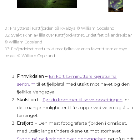
01: Fra ytterst i Kattfjorden på Kvaløya © William Copeland
02: Svakt skinn av lilla over Kattfjordvatnet. Er det fest på andre sida?
© William Copeland
03: Ersfjordeidet med utsikt mot fjellrekka er en favoritt som er mye
besøkt © William Copeland
Finnvikdalen –
En kort 15-minutters kjør
e
tur fra
sentrum
til et fjellplatå med utsikt mot havet og den
fjellrike Vengsøya
Skulsfjord –
Før du kommer til selve bosettingen
, er
det mange muligheter til å stoppe ved veien og å ut i
terrenget.
Ersfjord –
Den mest fotograferte fjorden i området,
med utsikt langs tinderekkene ut mot storhavet.
Stopp på parkeringen over bebyggelsen
og gå rundt