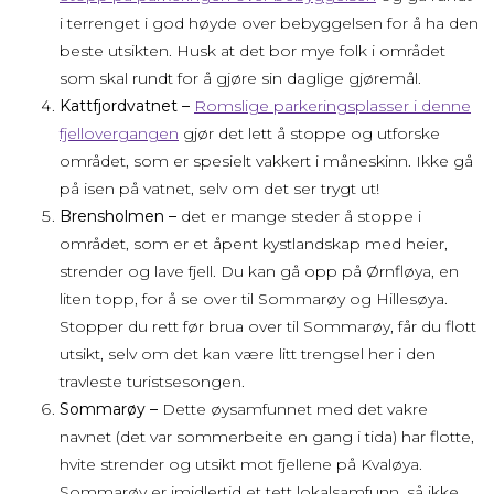
i terrenget i god høyde over bebyggelsen for å ha den
beste utsikten. Husk at det bor mye folk i området
som skal rundt for å gjøre sin daglige gjøremål.
Kattfjordvatnet –
Romslige parkeringsplasser i denne
fjellovergangen
gjør det lett å stoppe og utforske
området, som er spesielt vakkert i måneskinn. Ikke gå
på isen på vatnet, selv om det ser trygt ut!
Brensholmen –
det er mange steder å stoppe i
området, som er et åpent kystlandskap med heier,
strender og lave fjell. Du kan gå opp på Ørnfløya, en
liten topp, for å se over til Sommarøy og Hillesøya.
Stopper du rett før brua over til Sommarøy, får du flott
utsikt, selv om det kan være litt trengsel her i den
travleste turistsesongen.
Sommarøy –
Dette øysamfunnet med det vakre
navnet (det var sommerbeite en gang i tida) har flotte,
hvite strender og utsikt mot fjellene på Kvaløya.
Sommarøy er imidlertid et tett lokalsamfunn, så ikke