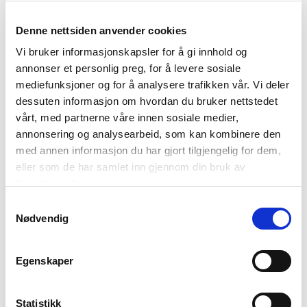
utover fra byen.
Dåfjord
og
Skogsfjordvatnet
– Før du svinger av mot
Denne nettsiden anvender cookies
den lille bygda Dåfjord, er det en avkjøring på venstre
Vi bruker informasjonskapsler for å gi innhold og
side langs hovedveien. Herfra er det vid utsikt.
annonser et personlig preg, for å levere sosiale
Skogsfjordvatnet er Norges største innsjø på en øy,
mediefunksjoner og for å analysere trafikken vår. Vi deler
men det er ikke lett å se at det faktisk er et vatn og
dessuten informasjon om hvordan du bruker nettstedet
ikke en fjord. Langs vatnet er det flere stoppesteder.
vårt, med partnerne våre innen sosiale medier,
Fv 304
utsiktspunkt – Rett ved nordspissen av
annonsering og analysearbeid, som kan kombinere den
Ringvassøya er det er parkeringsområde med utsikt
med annen informasjon du har gjort tilgjengelig for dem,
mot nord. Her er det ofte mye vind, så vær forsiktig
eller som de har samlet inn gjennom din bruk av
når det blåser.
tjenestene deres.
Samtykkevalg
Nødvendig
Egenskaper
Statistikk