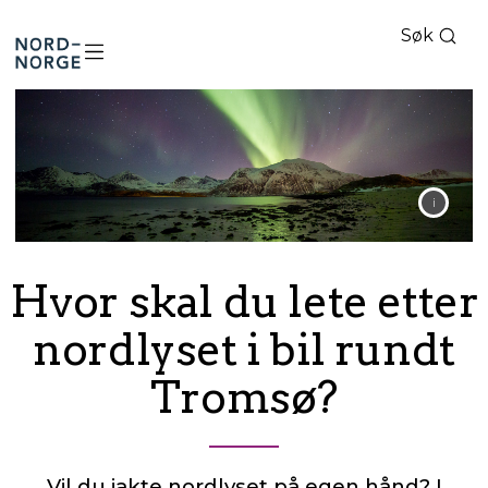
Søk
Nord-
Norge
Hvor skal du lete etter
nordlyset i bil rundt
Tromsø?
Vil du jakte nordlyset på egen hånd? I