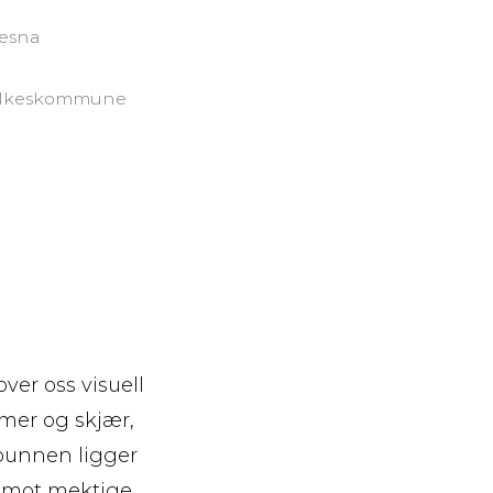
Nesna
 fylkeskommune
nover oss visuell
lmer og skjær,
vbunnen ligger
vi mot mektige