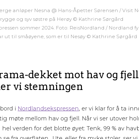
 ferge anløper Nesna @ Hans-Åpetter Sørensen / Visit 
rygge og syv søstre på Herøy © Kathrine Sørgård
pressen sommer 2024. Foto: ReisNordland / Nordland
r ut til småøyene, som er til Nesøy © Kathrine Sørgård
rama-dekket mot hav og fjell
er vi stemningen
mbord i
Nordlandsekspressen
, er vi klar for å ta in
ftig møte mellom hav og fjell. Når vi ser utover ho
n hel verden for det blotte øyet: Tenk, 99 % av ha
 se fra overflaten. Ute, eller fra myke stoler, ser 