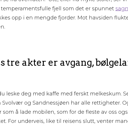
 temperamentsfulle fjell som det er spunnet
sag
tykkes opp i en mengde fjorder. Mot havsiden flukt
n.
s tre akter er avgang, bølgel
du leske deg med kaffe med ferskt melkeskum. S
Svolvær og Sandnessjøen har alle rettigheter. O
som å lade mobilen, som for de fleste av oss ogs
et. For underveis, like til reisens slutt, venter m