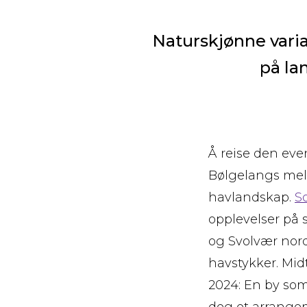
Naturskjønne varia
på la
Å reise den even
Bølgelangs mel
havlandskap.
S
opplevelser på 
og Svolvær nord
havstykker. Mi
2024: En by som
deg et arrange