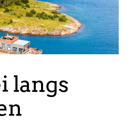
ei langs
en