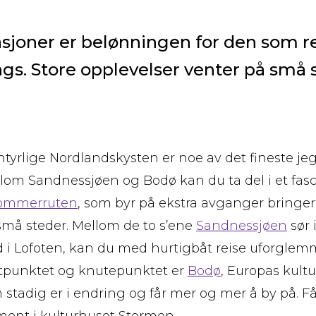
sjoner er belønningen for den som r
ngs. Store opplevelser venter på små 
tyrlige Nordlandskysten er noe av det fineste jeg
lom Sandnessjøen og Bodø kan du ta del i et fas
ommerruten
, som byr på ekstra avganger bringer 
små steder. Mellom de to s’ene
Sandnessjøen
sør 
 i Lofoten, kan du med hurtigbåt reise uforglem
dtpunktet og knutepunktet er
Bodø
, Europas kult
 stadig er i endring og får mer og mer å by på. 
ment i kulturhuset Stormen.