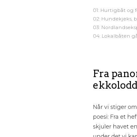
01: Hurtigbåt og
02: Hundekjeks, b
03: Nordlandseks
04: Lokalbåten gå
Fra pano
ekkolodd
Når vi stiger o
poesi: Fra et he
skjuler havet e
under det vi kan