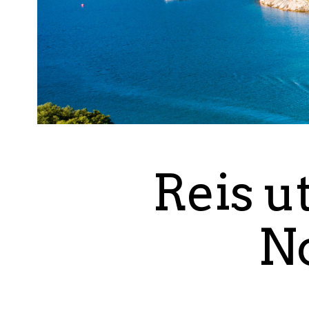
Reis ut
N