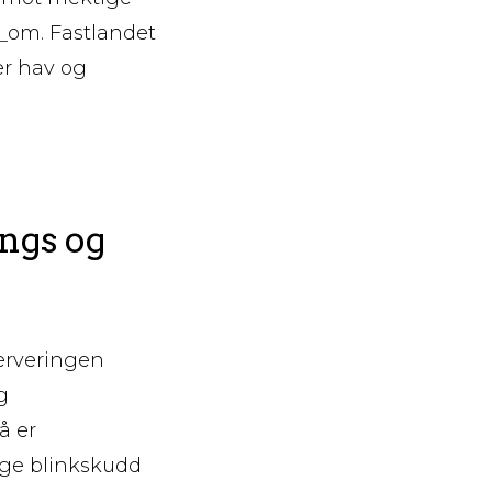
n
om. Fastlandet
er hav og
angs og
erveringen
g
å er
ange blinkskudd