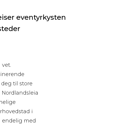
eiser eventyrkysten
steder
 vet.
cinerende
deg til store
i Nordlandsleia
melige
urhovedstad i
Få endelig med