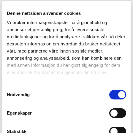
årene, med lafta vegger og lysekroner i taket. Den gamle
arven holdes i hevd, men det er slettes ikke et kjedelig sted.
Denne nettsiden anvender cookies
Menyen er basert på lokale råvarer, og inspirert av
Vi bruker informasjonskapsler for å gi innhold og
oppskrifter og historier fra hele verden. Det var her Ellen
annonser et personlig preg, for å levere sosiale
Haugan serverte sine første gjester og la grunnlaget for en
mediefunksjoner og for å analysere trafikken vår. Vi deler
møteplass mellom ulike kulturer, noe som også reflekterer
dessuten informasjon om hvordan du bruker nettstedet
smakene. Her får du de beste råvarer fra nord, inspirert av
vårt, med partnerne våre innen sosiale medier,
verdenskjøkkenet.
annonsering og analysearbeid, som kan kombinere den
med annen informasjon du har gjort tilgjengelig for dem,
eller som de har samlet inn gjennom din bruk av
tjenestene deres.
Samtykkevalg
Nødvendig
Egenskaper
Statistikk