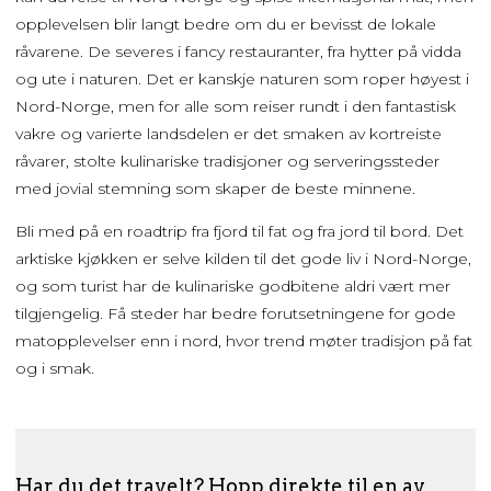
opplevelsen blir langt bedre om du er bevisst de lokale
råvarene. De severes i fancy restauranter, fra hytter på vidda
og ute i naturen. Det er kanskje naturen som roper høyest i
Nord-Norge, men for alle som reiser rundt i den fantastisk
vakre og varierte landsdelen er det smaken av kortreiste
råvarer, stolte kulinariske tradisjoner og serveringssteder
med jovial stemning som skaper de beste minnene.
Bli med på en roadtrip fra fjord til fat og fra jord til bord. Det
arktiske kjøkken er selve kilden til det gode liv i Nord-Norge,
og som turist har de kulinariske godbitene aldri vært mer
tilgjengelig. Få steder har bedre forutsetningene for gode
matopplevelser enn i nord, hvor trend møter tradisjon på fat
og i smak.
Har du det travelt? Hopp direkte til en av