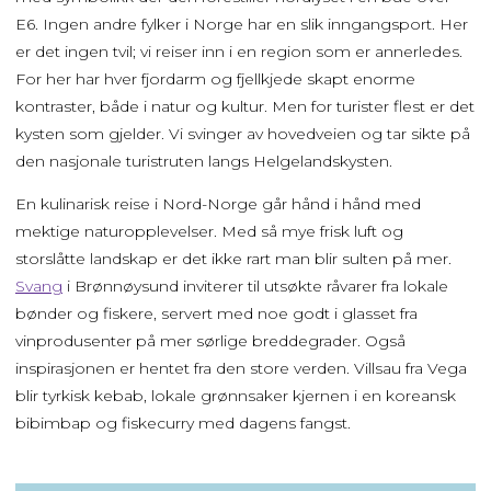
E6. Ingen andre fylker i Norge har en slik inngangsport. Her
er det ingen tvil; vi reiser inn i en region som er annerledes.
For her har hver fjordarm og fjellkjede skapt enorme
kontraster, både i natur og kultur. Men for turister flest er det
kysten som gjelder. Vi svinger av hovedveien og tar sikte på
den nasjonale turistruten langs Helgelandskysten.
En kulinarisk reise i Nord-Norge går hånd i hånd med
mektige naturopplevelser. Med så mye frisk luft og
storslåtte landskap er det ikke rart man blir sulten på mer.
Svang
i Brønnøysund inviterer til utsøkte råvarer fra lokale
bønder og fiskere, servert med noe godt i glasset fra
vinprodusenter på mer sørlige breddegrader. Også
inspirasjonen er hentet fra den store verden. Villsau fra Vega
blir tyrkisk kebab, lokale grønnsaker kjernen i en koreansk
bibimbap og fiskecurry med dagens fangst.