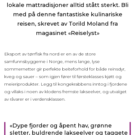
lokale mattradisjoner alltid stått sterkt. Bli
med på denne fantastiske kulinariske
reisen, skrevet av Torild Moland fra
magasinet «Reiselyst»
Eksport av tørrfisk fra nord er en av de store
samfunnsbyggerne i Norge, mens lange, lyse
sommernetter gir perfekte beiteforhold for både reinsdyr,
kveg og sauer – som igjen fører til førsteklasses kjøtt og
meieriprodukter. Legg til kongekrabbens inntog i fjordene
og villaks i noen av klodens fremste lakseelver, og utvalget
av råvarer er i verdensklassen.
«Dype fjorder og åpent hav, grønne
sletter, buldrende lakseelver og taggete