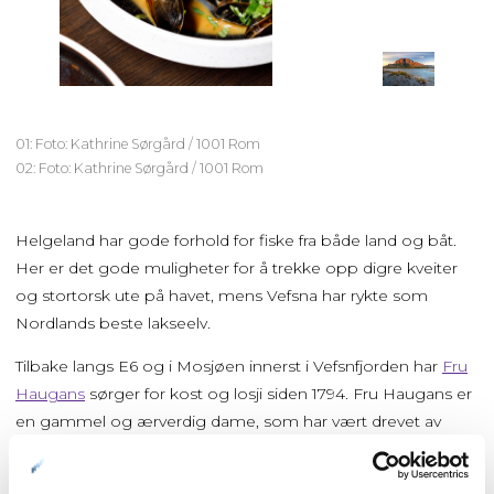
01: Foto: Kathrine Sørgård / 1001 Rom
02: Foto: Kathrine Sørgård / 1001 Rom
Helgeland har gode forhold for fiske fra både land og båt.
Her er det gode muligheter for å trekke opp digre kveiter
og stortorsk ute på havet, mens Vefsna har rykte som
Nordlands beste lakseelv.
Tilbake langs E6 og i Mosjøen innerst i Vefsnfjorden har
Fru
Haugans
sørger for kost og losji siden 1794. Fru Haugans er
en gammel og ærverdig dame, som har vært drevet av
driftige kvinner i hele fem generasjoner. Siden den gang har
hotellet vokst.
Restaurant Ellen
ligger i en bygning fra 1850-