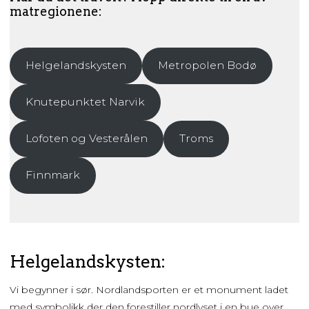
matregionene:
Helgelandskysten
Metropolen Bodø
Knutepunktet Narvik
Lofoten og Vesterålen
Troms
Finnmark
Helgelandskysten:
Vi begynner i sør. Nordlandsporten er et monument ladet
med symbolikk der den forestiller nordlyset i en bue over