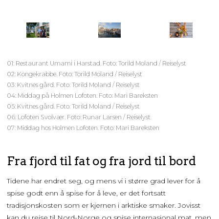
01: Restaurant Umami i Harstad. Foto: Torild Moland / Reiselyst
02: Kongekrabbe. Foto: Torild Moland / Reiselyst
03: Kvitnes gård. Foto: Torild Moland / Reiselyst
04: Middag på Holmen Lofoten. Foto: Mari Bareksten
05: Kvitnes gård. Foto: Torild Moland / Reiselyst
06: Lofoten Svolvær. Foto: Runar Larsen / Reiselyst
07: Middag hos Holmen Lofoten. Foto: Mari Bareksten
Fra fjord til fat og fra jord til bord
Tidene har endret seg, og mens vi i større grad lever for å
spise godt enn å spise for å leve, er det fortsatt
tradisjonskosten som er kjernen i arktiske smaker. Jovisst
kan du reise til Nord-Norge og spise internasjonal mat, men